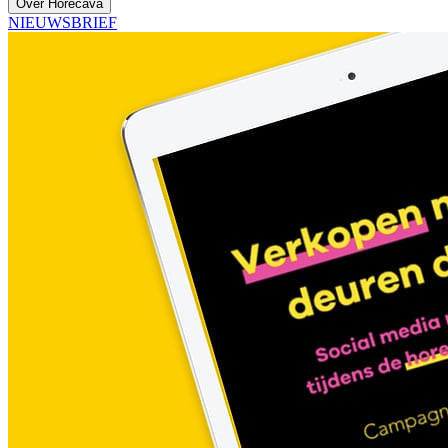
Over Horecava
NIEUWSBRIEF