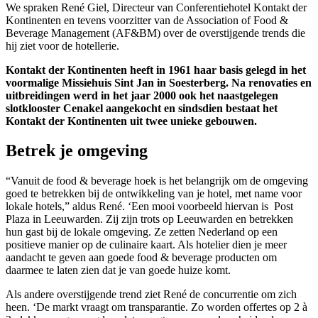
We spraken René Giel, Directeur van Conferentiehotel Kontakt der
Kontinenten en tevens voorzitter van de Association of Food &
Beverage Management (AF&BM) over de overstijgende trends die
hij ziet voor de hotellerie.
Kontakt der Kontinenten heeft in 1961 haar basis gelegd in het
voormalige Missiehuis Sint Jan in Soesterberg. Na renovaties en
uitbreidingen werd in het jaar 2000 ook het naastgelegen
slotklooster Cenakel aangekocht en sindsdien bestaat het
Kontakt der Kontinenten uit twee unieke gebouwen.
Betrek je omgeving
“Vanuit de food & beverage hoek is het belangrijk om de omgeving
goed te betrekken bij de ontwikkeling van je hotel, met name voor
lokale hotels,” aldus René. ‘Een mooi voorbeeld hiervan is Post
Plaza in Leeuwarden. Zij zijn trots op Leeuwarden en betrekken
hun gast bij de lokale omgeving. Ze zetten Nederland op een
positieve manier op de culinaire kaart. Als hotelier dien je meer
aandacht te geven aan goede food & beverage producten om
daarmee te laten zien dat je van goede huize komt.
Als andere overstijgende trend ziet René de concurrentie om zich
heen. ‘De markt vraagt om transparantie. Zo worden offertes op 2 à