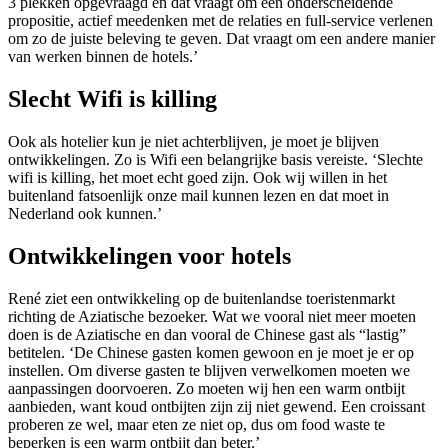
3 plekken opgevraagd en dat vraagt om een onderscheidende
propositie, actief meedenken met de relaties en full-service verlenen
om zo de juiste beleving te geven. Dat vraagt om een andere manier
van werken binnen de hotels.’
Slecht Wifi is killing
Ook als hotelier kun je niet achterblijven, je moet je blijven
ontwikkelingen. Zo is Wifi een belangrijke basis vereiste. ‘Slechte
wifi is killing, het moet echt goed zijn. Ook wij willen in het
buitenland fatsoenlijk onze mail kunnen lezen en dat moet in
Nederland ook kunnen.’
Ontwikkelingen voor hotels
René ziet een ontwikkeling op de buitenlandse toeristenmarkt
richting de Aziatische bezoeker. Wat we vooral niet meer moeten
doen is de Aziatische en dan vooral de Chinese gast als “lastig”
betitelen. ‘De Chinese gasten komen gewoon en je moet je er op
instellen. Om diverse gasten te blijven verwelkomen moeten we
aanpassingen doorvoeren. Zo moeten wij hen een warm ontbijt
aanbieden, want koud ontbijten zijn zij niet gewend. Een croissant
proberen ze wel, maar eten ze niet op, dus om food waste te
beperken is een warm ontbijt dan beter.’