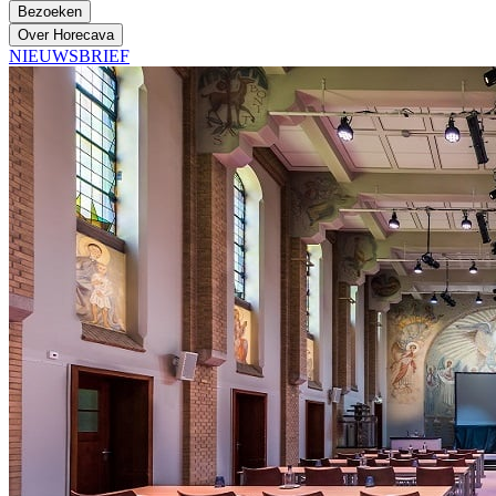
Bezoeken
Over Horecava
NIEUWSBRIEF