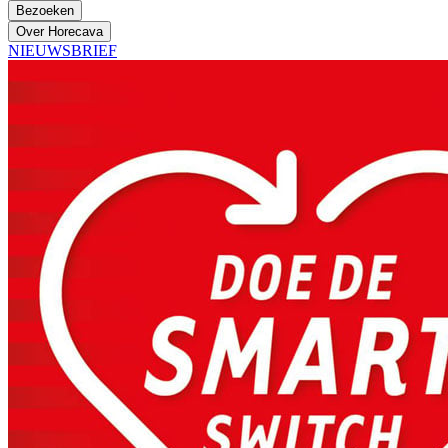
Bezoeken
Over Horecava
NIEUWSBRIEF