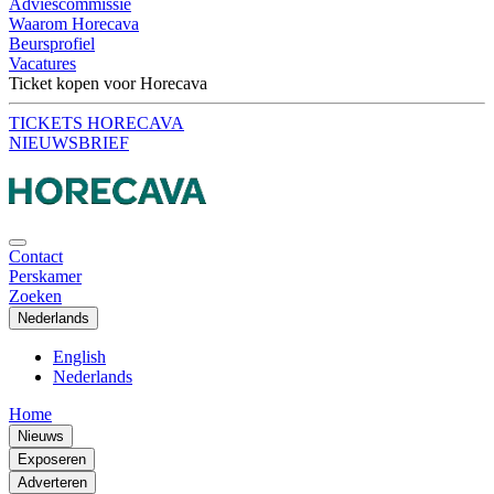
Adviescommissie
Waarom Horecava
Beursprofiel
Vacatures
Ticket kopen voor Horecava
TICKETS HORECAVA
NIEUWSBRIEF
Contact
Perskamer
Zoeken
Nederlands
English
Nederlands
Home
Nieuws
Exposeren
Adverteren