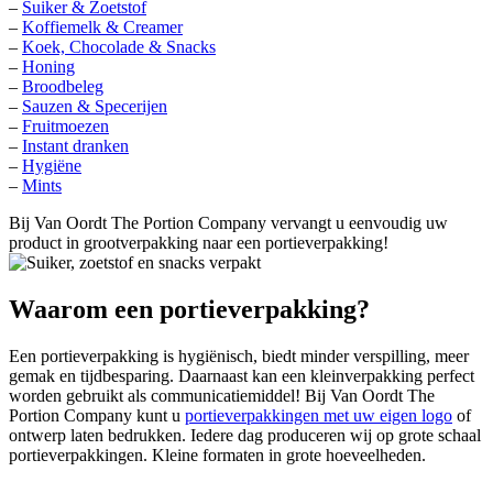
–
Suiker & Zoetstof
–
Koffiemelk & Creamer
–
Koek, Chocolade & Snacks
–
Honing
–
Broodbeleg
–
Sauzen & Specerijen
–
Fruitmoezen
–
Instant dranken
–
Hygiëne
–
Mints
Bij Van Oordt The Portion Company vervangt u eenvoudig uw
product in grootverpakking naar een portieverpakking!
Waarom een portieverpakking?
Een portieverpakking is hygiënisch, biedt minder verspilling, meer
gemak en tijdbesparing. Daarnaast kan een kleinverpakking perfect
worden gebruikt als communicatiemiddel! Bij Van Oordt The
Portion Company kunt u
portieverpakkingen met uw eigen logo
of
ontwerp laten bedrukken. Iedere dag produceren wij op grote schaal
portieverpakkingen. Kleine formaten in grote hoeveelheden.