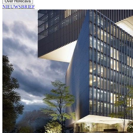
Over Horecava
NIEUWSBRIEF