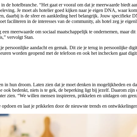
 in de hotelbranche. “Het gaat er vooral om dat je meerwaarde biedt aan 
de beleving. Je moet als hotelier goed kijken naar je eigen DNA, waar 
, daarbij is de sfeer en aankleding heel belangrijk. Jouw specifieke D
 faciliteren in de interesses van de community, als hotel zeg je eigenli
og een meerwaarde om sociaal maatschappelijk te ondernemen, maar dit 
is,” vervolgt Stan.
 persoonlijke aandacht en gemak. Dit zie je terug in persoonlijke digit
 deuren worden geopend met de telefoon en ook het inchecken gaat digit
en in hun droom. Laten zien dat je moet denken in mogelijkheden en da
je ook bedenkt, niets is te gek, de beperking ligt bij jezelf. Daarom zij
er zien. “We willen mensen inspireren, prikkelen en uitdagen om gren
e opdoen en laat je prikkelen door de nieuwste trends en ontwikkelinge