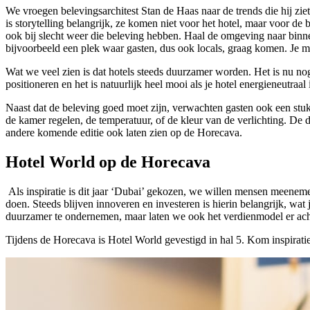
We vroegen belevingsarchitest Stan de Haas naar de trends die hij ziet
is storytelling belangrijk, ze komen niet voor het hotel, maar voor 
ook bij slecht weer die beleving hebben. Haal de omgeving naar binnen
bijvoorbeeld een plek waar gasten, dus ook locals, graag komen. Je moet
Wat we veel zien is dat hotels steeds duurzamer worden. Het is nu n
positioneren en het is natuurlijk heel mooi als je hotel energieneutraal 
Naast dat de beleving goed moet zijn, verwachten gasten ook een stukje
de kamer regelen, de temperatuur, of de kleur van de verlichting. De
andere komende editie ook laten zien op de Horecava.
Hotel World op de Horecava
Als inspiratie is dit jaar ‘Dubai’ gekozen, we willen mensen meenem
doen. Steeds blijven innoveren en investeren is hierin belangrijk, wat 
duurzamer te ondernemen, maar laten we ook het verdienmodel er acht
Tijdens de Horecava is Hotel World gevestigd in hal 5. Kom inspirati