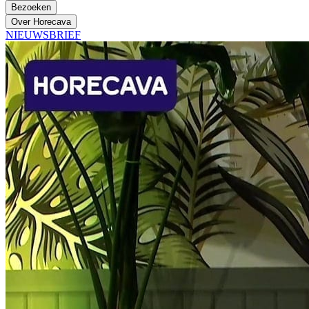
Bezoeken
Over Horecava
NIEUWSBRIEF