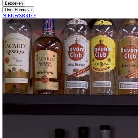
Bezoeken
Over Horecava
NIEUWSBRIEF