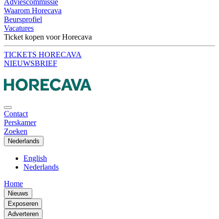
Adviescommissie
Waarom Horecava
Beursprofiel
Vacatures
Ticket kopen voor Horecava
TICKETS HORECAVA
NIEUWSBRIEF
Contact
Perskamer
Zoeken
Nederlands
English
Nederlands
Home
Nieuws
Exposeren
Adverteren