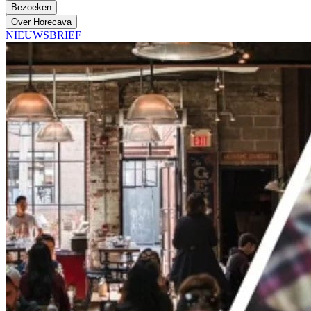
Bezoeken
Over Horecava
NIEUWSBRIEF