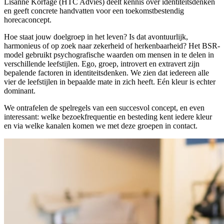
Lisanne Korfage (HTC Advies) deelt kennis over identiteitsdenken
en geeft concrete handvatten voor een toekomstbestendig
horecaconcept.
Hoe staat jouw doelgroep in het leven? Is dat avontuurlijk,
harmonieus of op zoek naar zekerheid of herkenbaarheid? Het BSR-
model gebruikt psychografische waarden om mensen in te delen in
verschillende leefstijlen. Ego, groep, introvert en extravert zijn
bepalende factoren in identiteitsdenken. We zien dat iedereen alle
vier de leefstijlen in bepaalde mate in zich heeft. Eén kleur is echter
dominant.
We ontrafelen de spelregels van een succesvol concept, en even
interessant: welke bezoekfrequentie en besteding kent iedere kleur
en via welke kanalen komen we met deze groepen in contact.