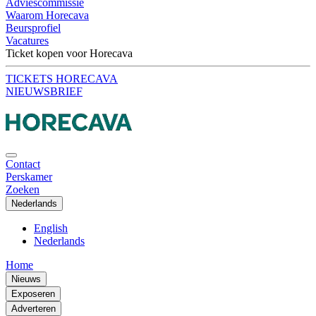
Adviescommissie
Waarom Horecava
Beursprofiel
Vacatures
Ticket kopen voor Horecava
TICKETS HORECAVA
NIEUWSBRIEF
Contact
Perskamer
Zoeken
Nederlands
English
Nederlands
Home
Nieuws
Exposeren
Adverteren