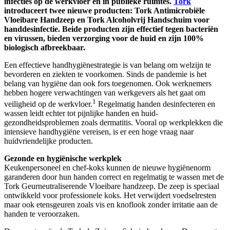
infecties op de werkvloer en in publieke ruimtes.
Tork
introduceert twee nieuwe producten: Tork Antimicrobiële
Vloeibare Handzeep en Tork Alcoholvrij Handschuim voor
handdesinfectie. Beide producten zijn effectief tegen bacteriën
en virussen, bieden verzorging voor de huid en zijn 100%
biologisch afbreekbaar.
Een effectieve handhygiënestrategie is van belang om welzijn te
bevorderen en ziekten te voorkomen. Sinds de pandemie is het
belang van hygiëne dan ook fors toegenomen. Ook werknemers
hebben hogere verwachtingen van werkgevers als het gaat om
1
veiligheid op de werkvloer.
Regelmatig handen desinfecteren en
wassen leidt echter tot pijnlijke handen en huid-
gezondheidsproblemen zoals dermatitis. Vooral op werkplekken die
intensieve handhygiëne vereisen, is er een hoge vraag naar
huidvriendelijke producten.
Gezonde en hygiënische werkplek
Keukenpersoneel en chef-koks kunnen de nieuwe hygiënenorm
garanderen door hun handen correct en regelmatig te wassen met de
Tork Geurneutraliserende Vloeibare handzeep. De zeep is speciaal
ontwikkeld voor professionele koks. Het verwijdert voedselresten
maar ook etensgeuren zoals vis en knoflook zonder irritatie aan de
handen te veroorzaken.