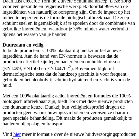
Daarnaast creëerde Tork de Zuivere Schuimhandzeep. Deze zorgt
voor een gezonde en hygiënische werkplek doordat 99% van de
ingrediënten van natuurlijke oorsprong zijn. Om de impact op het
milieu te beperken is de formule biologisch afbreekbaar. De zeep
schuimt snel en is gemakkelijk af te spoelen door de combinatie van
gebruikte ingrediënten, waardoor je 35% minder water verbruikt
tijdens het wassen van je handen.
Duurzaam en veilig
In beide producten is 100% plantaardig melkzuur het actieve
ingrediënt. Aan de hand van EN-normen is bewezen dat de
producten effectief zijn tegen bacteriën en omhulde virussen
2
(EN1499, EN1500 en EN144762
). Bovendien blijkt uit
dermatologische tests dat de handzeep geschikt is voor frequent
gebruik en het alcoholvrij schuim hydraterend en zacht is voor de
huid.
Met een 100% plantaardig actief ingrediënt en formules die 100%
biologisch afbreekbaar zijn, biedt Tork met deze nieuwe producten
een duurzame keuze. Dankzij hun veiligheidsprofiel dragen de
producten geen waarschuwingssymbolen en vereisen ze daarom
geen speciale behandeling. Dit maakt de producten gemakkelijk te
hanteren bij opslag en transport.
Vind
hier
meer informatie over de nieuwe huidverzorgingsproducten