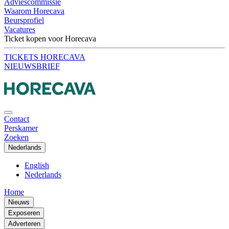
Adviescommissie
Waarom Horecava
Beursprofiel
Vacatures
Ticket kopen voor Horecava
TICKETS HORECAVA
NIEUWSBRIEF
Contact
Perskamer
Zoeken
Nederlands
English
Nederlands
Home
Nieuws
Exposeren
Adverteren