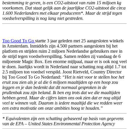
bestemming te geven, is een CO2-uitstoot van ruim 15 miljoen kg
voorkomen. Dat staat gelijk aan de jaarlijkse CO2-uitstoot die circa
1.600 Nederlanders met elkaar produceren*. Maar de strijd tegen
voedselverspilling is nog lang niet gestreden.
Too Good To Go
startte 3 jaar geleden met 25 aangesloten winkels
in Amsterdam. Inmiddels zijn 4.500 partners aangesloten bij het
platform en strijden ruim 2 miljoen Nederlandse gebruikers mee in
de strijd tegen voedselverspilling. Samen redden zij vandaag de 6
miljoenste Magic Box. Een enorme mijlpaal, maar er is ook nog veel
te doen. Jaarlijks wordt in Nederland naar schatting nog altijd 1.7 tot
2.5 miljoen ton voedsel verspild. Joost Rietveld, Country Director
bij Too Good To Go Nederland:
“Het is niet voor te stellen hoe het
eruit zou zien als je al die 6 miljoen maaltijden op een hoop zou
leggen en je dan bedenkt dat dit normaal gesproken in de
prullenbak zou zijn beland. Ik ben erg trots dat we die maaltijden
hebben gered. Maar de cijfers laten ons ook zien dat er nog altijd
veel te winnen valt. Daarom is iedere maaltijd die we redden weer
een extra motivatie om onze ambities hoog te houden.”
* Equivalenten zijn een schatting gebaseerd op basis van gegevens
van de EPA – United States Environmental Protection Agency