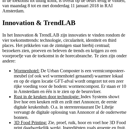
in de toekomst tot uiting komt, is overal op de beurs terug te vinden,
van maandag 8 tot en met donderdag 11 januari 2018 in RAI
Amsterdam.
Innovation & TrendLAB
In het Innovation & TrendLAB zijn innovaties te vinden rondom de
vier toekomsttrends: technologie, circulariteit, identiteit en third
places. Het prikkelen van de zintuigen staat hierbij centraal;
bezoekers zien, proeven en beleven de trends en krijgen zo een
voorproefje van de toekomst in de horecabranche. Te zien zijn onder
andere:
Wormenhotel:
De Urban Composter is een vermicomposteer-
meubel (of ook wel wormenhotel genaamd) waarmee lokaal
en op de eigen locatie GFT-afval wordt omgezet tot een zeer
rijke voeding voor de bodem: wormencompost. Er staan er 10
in Amsterdam en één is te zien op de beursvloer.
Rust in de keuken door technologie:
Index Systems showt
live hoe een keuken reilt en zeilt met Annoncer, de eerste
digitale keukenhub. O.a. in sterrenrestaurant De Librije
vervangt de digitale oplossing van Annoncer al de ouderwetse
bonnen.
3D Food Printing:
Zie, proef, ruik, hoor en voel hoe 3D Food
print daadwerkelijk werkt. Ingrediënten zoals groente en fruit,