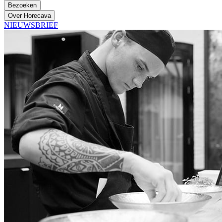
Bezoeken
Over Horecava
NIEUWSBRIEF