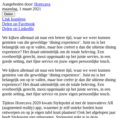
Aangeboden door:
Horecava
maandag, 1 maart 2021
Delen
Link kopiëren
Delen op
Facebook
Delen op
LinkedIn
We kijken allemaal uit naar een betere tijd, waar we weer kunnen
genieten van die geweldige ‘dining experience’. Juist nu is het
belangrijk om op te vallen, maar hoe creëert u dan die ultieme dining
experience? Het draait uiteindelijk om de totale beleving. Een
overheerlijk gerecht, mooi opgemaakt op het juiste servies, in een
goede setting, met fijne service en jouw eigen persoonlijke touch.
We kijken allemaal uit naar een betere tijd, waar we weer kunnen
genieten van die geweldige ‘dining experience’. Juist nu is het
belangrijk om op te vallen, maar hoe creëer je dan die ultieme dining
experience? Het draait uiteindelijk om de totale beleving. Een
overheerlijk gerecht, mooi opgemaakt op het juiste servies, in een
goede setting, met fijne service en jouw eigen persoonlijke touch.
Tijdens Horecava 2020 kwam Stylepoint al met de innovatieve AR
(augmented reality) app, waarmee je zelf unieke borden kunt
ontwerpen en op je eigen tafel kunt plaatsen! Ook het afgelopen jaar
heeft Stylepoint niet stilgezeten. Stylepoint reikt je in deze