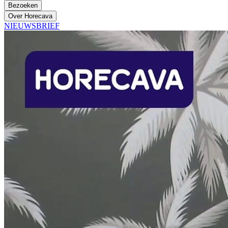
Bezoeken
Over Horecava
NIEUWSBRIEF