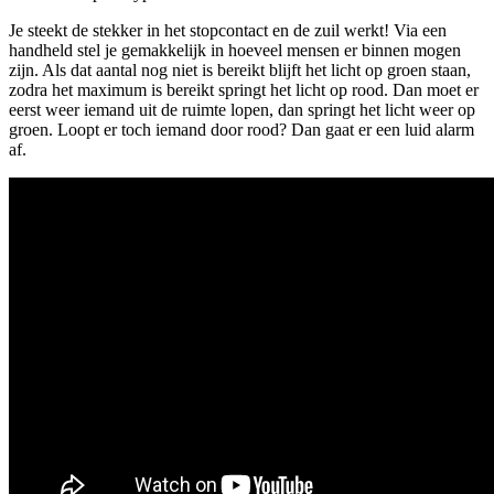
Je steekt de stekker in het stopcontact en de zuil werkt! Via een
handheld stel je gemakkelijk in hoeveel mensen er binnen mogen
zijn. Als dat aantal nog niet is bereikt blijft het licht op groen staan,
zodra het maximum is bereikt springt het licht op rood. Dan moet er
eerst weer iemand uit de ruimte lopen, dan springt het licht weer op
groen. Loopt er toch iemand door rood? Dan gaat er een luid alarm
af.