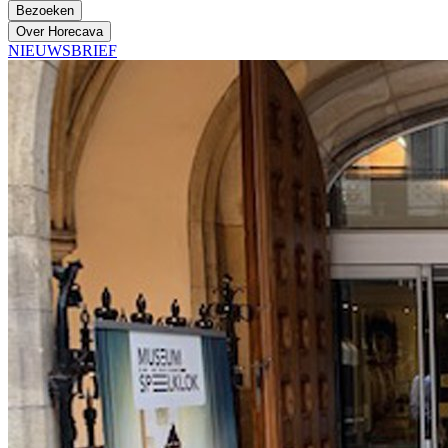
Bezoeken
Over Horecava
NIEUWSBRIEF