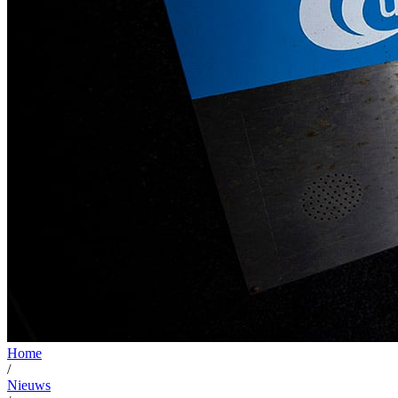
Home
/
Nieuws