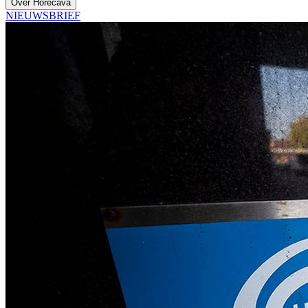
Over Horecava
NIEUWSBRIEF