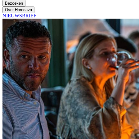
Bezoeken
Over Horecava
NIEUWSBRIEF