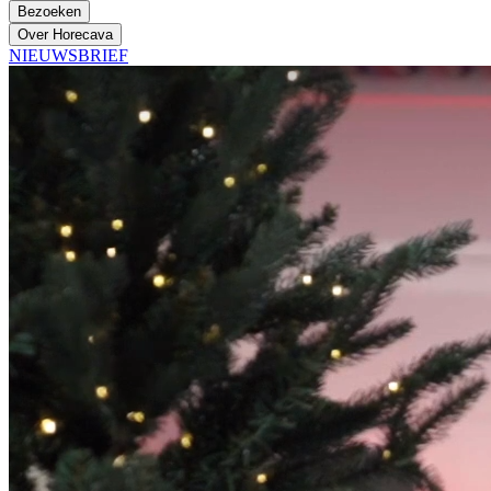
Bezoeken
Over Horecava
NIEUWSBRIEF