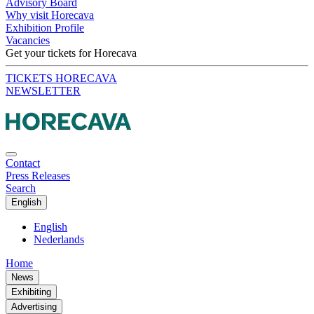
Advisory Board
Why visit Horecava
Exhibition Profile
Vacancies
Get your tickets for Horecava
TICKETS HORECAVA
NEWSLETTER
Contact
Press Releases
Search
English
English
Nederlands
Home
News
Exhibiting
Advertising