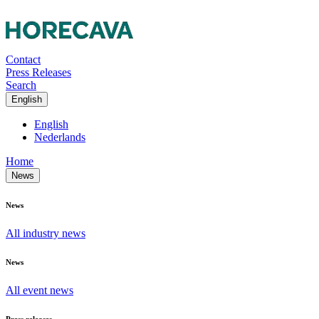
Contact
Press Releases
Search
English
English
Nederlands
Home
News
News
All industry news
News
All event news
Press releases