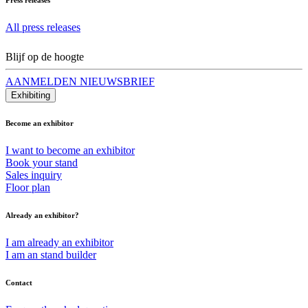
All press releases
Blijf op de hoogte
AANMELDEN NIEUWSBRIEF
Exhibiting
Become an exhibitor
I want to become an exhibitor
Book your stand
Sales inquiry
Floor plan
Already an exhibitor?
I am already an exhibitor
I am an stand builder
Contact