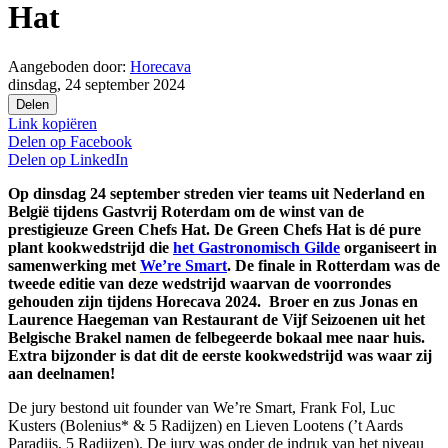
Hat
Aangeboden door:
Horecava
dinsdag, 24 september 2024
Delen
Link kopiëren
Delen op
Facebook
Delen op
LinkedIn
Op dinsdag 24 september streden vier teams uit Nederland en
België tijdens Gastvrij Roterdam om de winst van de
prestigieuze Green Chefs Hat. De Green Chefs Hat is dé pure
plant kookwedstrijd die
het Gastronomisch Gilde
organiseert in
samenwerking met
We’re Smart
. De finale in Rotterdam was de
tweede editie van deze wedstrijd waarvan de voorrondes
gehouden zijn tijdens Horecava 2024. Broer en zus Jonas en
Laurence Haegeman van Restaurant de Vijf Seizoenen uit het
Belgische Brakel namen de felbegeerde bokaal mee naar huis.
Extra bijzonder is dat dit de eerste kookwedstrijd was waar zij
aan deelnamen!
De jury bestond uit founder van We’re Smart, Frank Fol, Luc
Kusters (Bolenius* & 5 Radijzen) en Lieven Lootens (’t Aards
Paradijs, 5 Radijzen). De jury was onder de indruk van het niveau