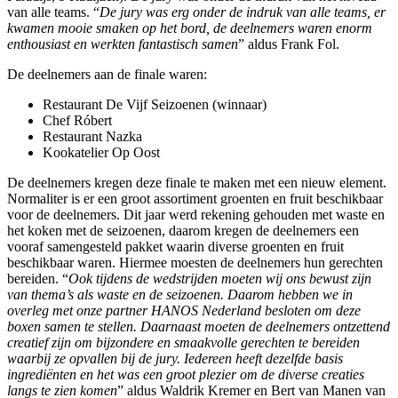
van alle teams. “
De jury was erg onder de indruk van alle teams, er
kwamen mooie smaken op het bord, de deelnemers waren enorm
enthousiast en werkten fantastisch samen
” aldus Frank Fol.
De deelnemers aan de finale waren:
Restaurant De Vijf Seizoenen (winnaar)
Chef Róbert
Restaurant Nazka
Kookatelier Op Oost
De deelnemers kregen deze finale te maken met een nieuw element.
Normaliter is er een groot assortiment groenten en fruit beschikbaar
voor de deelnemers. Dit jaar werd rekening gehouden met waste en
het koken met de seizoenen, daarom kregen de deelnemers een
vooraf samengesteld pakket waarin diverse groenten en fruit
beschikbaar waren. Hiermee moesten de deelnemers hun gerechten
bereiden. “
Ook tijdens de wedstrijden moeten wij ons bewust zijn
van thema’s als waste en de seizoenen. Daarom hebben we in
overleg met onze partner HANOS Nederland besloten om deze
boxen samen te stellen. Daarnaast moeten de deelnemers ontzettend
creatief zijn om bijzondere en smaakvolle gerechten te bereiden
waarbij ze opvallen bij de jury. Iedereen heeft dezelfde basis
ingrediënten en het was een groot plezier om de diverse creaties
langs te zien komen
” aldus Waldrik Kremer en Bert van Manen van