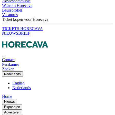
Adviescommissie
Waarom Horecava
Beursprofiel
Vacatures
Ticket kopen voor Horecava
TICKETS HORECAVA
NIEUWSBRIEF
Contact
Perskamer
Zoeken
Nederlands
English
Nederlands
Home
Nieuws
Exposeren
Adverteren