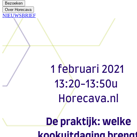
Bezoeken
Over Horecava
NIEUWSBRIEF