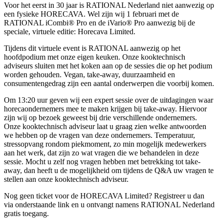
Voor het eerst in 30 jaar is RATIONAL Nederland niet aanwezig op
een fysieke HORECAVA. Wel zijn wij 1 februari met de
RATIONAL iCombi® Pro en de iVario® Pro aanwezig bij de
speciale, virtuele editie: Horecava Limited.
Tijdens dit virtuele event is RATIONAL aanwezig op het
hoofdpodium met onze eigen keuken. Onze kooktechnisch
adviseurs sluiten met het koken aan op de sessies die op het podium
worden gehouden. Vegan, take-away, duurzaamheid en
consumentengedrag zijn een aantal onderwerpen die voorbij komen.
Om 13:20 uur geven wij een expert sessie over de uitdagingen waar
horecaondernemers mee te maken krijgen bij take-away. Hiervoor
zijn wij op bezoek geweest bij drie verschillende ondernemers.
Onze kooktechnisch adviseur laat u graag zien welke antwoorden
we hebben op de vragen van deze ondernemers. Temperatuur,
stressopvang rondom piekmoment, zo min mogelijk medewerkers
aan het werk, dat zijn zo wat vragen die we behandelen in deze
sessie. Mocht u zelf nog vragen hebben met betrekking tot take-
away, dan heeft u de mogelijkheid om tijdens de Q&A uw vragen te
stellen aan onze kooktechnisch adviseur.
Nog geen ticket voor de HORECAVA Limited? Registreer u dan
via onderstaande link en u ontvangt namens RATIONAL Nederland
gratis toegang.