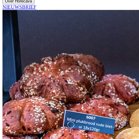
Over Horecava
NIEUWSBRIEF