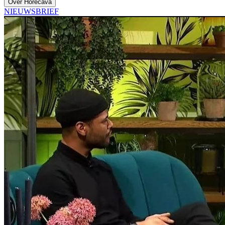
Over Horecava
NIEUWSBRIEF