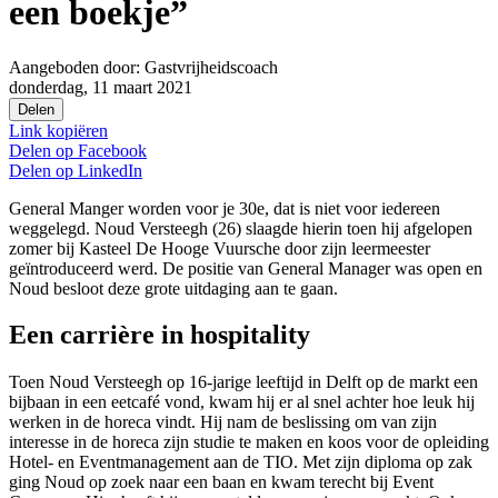
een boekje”
Aangeboden door:
Gastvrijheidscoach
donderdag, 11 maart 2021
Delen
Link kopiëren
Delen op
Facebook
Delen op
LinkedIn
General Manger worden voor je 30e, dat is niet voor iedereen
weggelegd. Noud Versteegh (26) slaagde hierin toen hij afgelopen
zomer bij Kasteel De Hooge Vuursche door zijn leermeester
geïntroduceerd werd. De positie van General Manager was open en
Noud besloot deze grote uitdaging aan te gaan.
Een carrière in hospitality
Toen Noud Versteegh op 16-jarige leeftijd in Delft op de markt een
bijbaan in een eetcafé vond, kwam hij er al snel achter hoe leuk hij
werken in de horeca vindt. Hij nam de beslissing om van zijn
interesse in de horeca zijn studie te maken en koos voor de opleiding
Hotel- en Eventmanagement aan de TIO. Met zijn diploma op zak
ging Noud op zoek naar een baan en kwam terecht bij Event