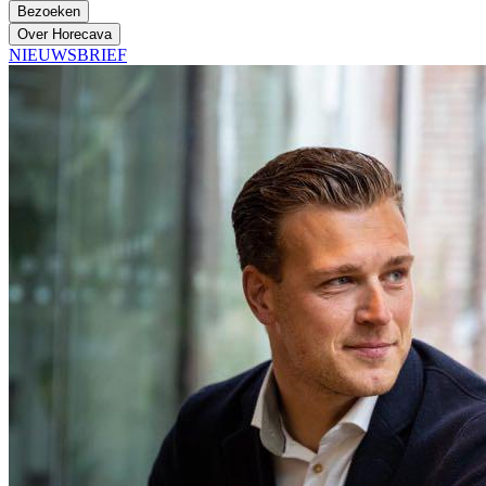
Bezoeken
Over Horecava
NIEUWSBRIEF