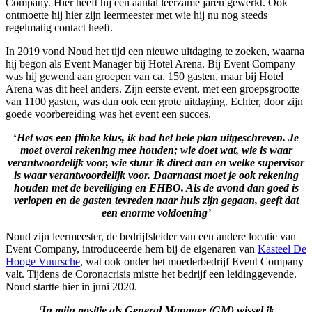
Company. Hier heeft hij een aantal leerzame jaren gewerkt. Ook
ontmoette hij hier zijn leermeester met wie hij nu nog steeds
regelmatig contact heeft.
In 2019 vond Noud het tijd een nieuwe uitdaging te zoeken, waarna
hij begon als Event Manager bij Hotel Arena. Bij Event Company
was hij gewend aan groepen van ca. 150 gasten, maar bij Hotel
Arena was dit heel anders. Zijn eerste event, met een groepsgrootte
van 1100 gasten, was dan ook een grote uitdaging. Echter, door zijn
goede voorbereiding was het event een succes.
‘
Het was een flinke klus, ik had het hele plan uitgeschreven. Je
moet overal rekening mee houden; wie doet wat, wie is waar
verantwoordelijk voor, wie stuur ik direct aan en welke supervisor
is waar verantwoordelijk voor. Daarnaast moet je ook rekening
houden met de beveiliging en EHBO. Als de avond dan goed is
verlopen en de gasten tevreden naar huis zijn gegaan, geeft dat
een enorme voldoening’
Noud zijn leermeester, de bedrijfsleider van een andere locatie van
Event Company, introduceerde hem bij de eigenaren van
Kasteel De
Hooge Vuursche
, wat ook onder het moederbedrijf Event Company
valt. Tijdens de Coronacrisis mistte het bedrijf een leidinggevende.
Noud startte hier in juni 2020.
‘In mijn positie als General Manager (GM) wissel ik