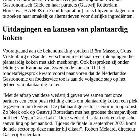
Gastronomisch Gilde en haar partners (Gastvrij Rotterdam,
Horecava, HANOS en Food Inspiration) koks blijven uitdagen om
te zoeken naar smakelijke alternatieven voor dierlijke ingrediënten.
Uitdagingen en kansen van plantaardig
koken
Voorafgaand aan de bekendmaking spraken Björn Massop, Guus
Vredenburg en Sander Verschuren met elkaar over uitdagingen die
plantaardig koken met zich meebrengt. Ook besproken zij onder
leiding van Ramona van Zweden de kansen. Uit het
rondetafelgesprok kwam vooral naar voren dat de Nederlandse
Gastronomie en foodservice toe is aan de volgende stap op het
gebied van plantaardig koken.
“Met de aftrap van deze wedstrijd geven we samen met onze
partners een extra push richting chefs om plantaardig koken een plek
te geven in hun keuken. De plantaardige sector is enorm in opkomst.
Zo bleek ook op Gastvrij Rotterdam met het grootste themapaviljoen
ooit het “Vegan Taste Lab“. Deze wedstrijd is dan ook een logische
aanvulling op het aanbod. Tijdens de finale in september 2023 komt
de hele sector op deze manier bij elkaar”, Robert Melaard, directeur
Gastvrij Rotterdam.