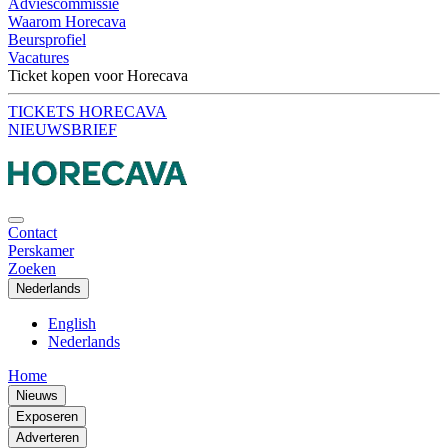
Adviescommissie
Waarom Horecava
Beursprofiel
Vacatures
Ticket kopen voor Horecava
TICKETS HORECAVA
NIEUWSBRIEF
Contact
Perskamer
Zoeken
Nederlands
English
Nederlands
Home
Nieuws
Exposeren
Adverteren