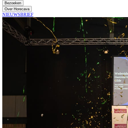
Bezoeken
Over Horecava
NIEUWSBRIEF