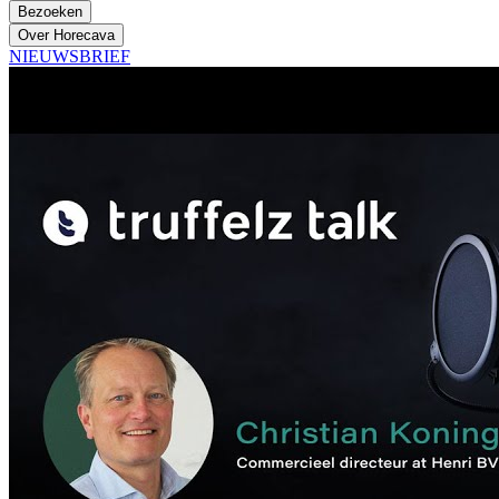
Bezoeken
Over Horecava
NIEUWSBRIEF