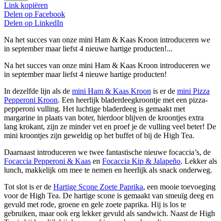
Link kopiëren
Delen op
Facebook
Delen op
LinkedIn
Na het succes van onze mini Ham & Kaas Kroon introduceren we
in september maar liefst 4 nieuwe hartige producten!...
Na het succes van onze mini Ham & Kaas Kroon introduceren we
in september maar liefst 4 nieuwe hartige producten!
In dezelfde lijn als de
mini Ham & Kaas Kroon
is er de
mini Pizza
Pepperoni Kroon
. Een heerlijk bladerdeegkroontje met een pizza-
pepperoni vulling. Het luchtige bladerdeeg is gemaakt met
margarine in plaats van boter, hierdoor blijven de kroontjes extra
lang krokant, zijn ze minder vet en proef je de vulling veel beter! De
mini kroontjes zijn geweldig op het buffet of bij de High Tea.
Daarnaast introduceren we twee fantastische nieuwe focaccia’s, de
Focaccia Pepperoni & Kaas
en
Focaccia Kip & Jalapeño
. Lekker als
lunch, makkelijk om mee te nemen en heerlijk als snack onderweg.
Tot slot is er de
Hartige Scone Zoete Paprika
, een mooie toevoeging
voor de High Tea. De hartige scone is gemaakt van smeuïg deeg en
gevuld met rode, groene en gele zoete paprika. Hij is los te
gebruiken, maar ook erg lekker gevuld als sandwich. Naast de High