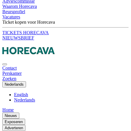
Adviescommissie
Waarom Horecava
Beursprofiel
Vacatures
Ticket kopen voor Horecava
TICKETS HORECAVA
NIEUWSBRIEF
Contact
Perskamer
Zoeken
Nederlands
English
Nederlands
Home
Nieuws
Exposeren
Adverteren