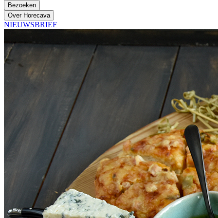
Bezoeken
Over Horecava
NIEUWSBRIEF