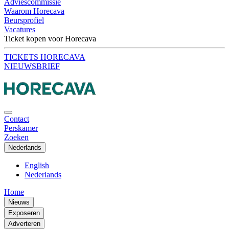
Adviescommissie
Waarom Horecava
Beursprofiel
Vacatures
Ticket kopen voor Horecava
TICKETS HORECAVA
NIEUWSBRIEF
Contact
Perskamer
Zoeken
Nederlands
English
Nederlands
Home
Nieuws
Exposeren
Adverteren