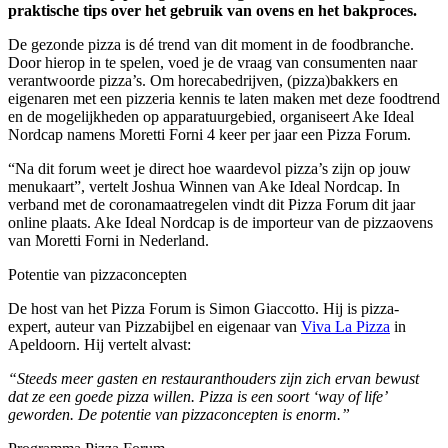
praktische tips over het gebruik van ovens en het bakproces.
De gezonde pizza is dé trend van dit moment in de foodbranche.
Door hierop in te spelen, voed je de vraag van consumenten naar
verantwoorde pizza’s. Om horecabedrijven, (pizza)bakkers en
eigenaren met een pizzeria kennis te laten maken met deze foodtrend
en de mogelijkheden op apparatuurgebied, organiseert Ake Ideal
Nordcap namens Moretti Forni 4 keer per jaar een Pizza Forum.
“Na dit forum weet je direct hoe waardevol pizza’s zijn op jouw
menukaart”, vertelt Joshua Winnen van Ake Ideal Nordcap. In
verband met de coronamaatregelen vindt dit Pizza Forum dit jaar
online plaats. Ake Ideal Nordcap is de importeur van de pizzaovens
van Moretti Forni in Nederland.
Potentie van pizzaconcepten
De host van het Pizza Forum is Simon Giaccotto. Hij is pizza-
expert, auteur van Pizzabijbel en eigenaar van
Viva La Pizza
in
Apeldoorn. Hij vertelt alvast:
“Steeds meer gasten en restauranthouders zijn zich ervan bewust
dat ze een goede pizza willen. Pizza is een soort ‘way of life’
geworden. De potentie van pizzaconcepten is enorm.”