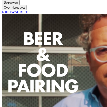
Bezoeken
Over Horecava
NIEUWSBRIEF