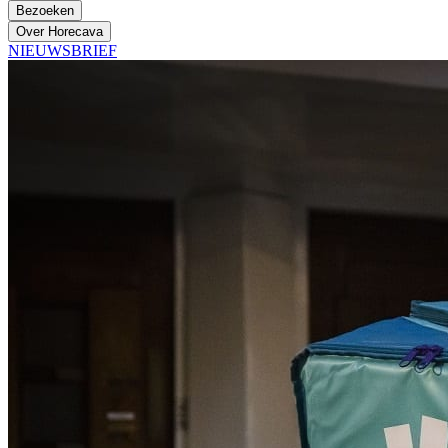
Bezoeken
Over Horecava
NIEUWSBRIEF