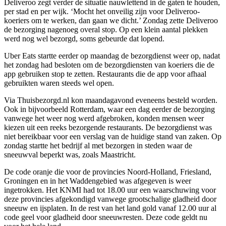
Deliveroo zegt verder de situatie nauwlettend in de gaten te houden,
per stad en per wijk. ‘Mocht het onveilig zijn voor Deliveroo-
koeriers om te werken, dan gaan we dicht.’ Zondag zette Deliveroo
de bezorging nagenoeg overal stop. Op een klein aantal plekken
werd nog wel bezorgd, soms gebeurde dat lopend.
Uber Eats startte eerder op maandag de bezorgdienst weer op, nadat
het zondag had besloten om de bezorgdiensten van koeriers die de
app gebruiken stop te zetten. Restaurants die de app voor afhaal
gebruikten waren steeds wel open.
Via Thuisbezorgd.nl kon maandagavond eveneens besteld worden.
Ook in bijvoorbeeld Rotterdam, waar een dag eerder de bezorging
vanwege het weer nog werd afgebroken, konden mensen weer
kiezen uit een reeks bezorgende restaurants. De bezorgdienst was
niet bereikbaar voor een verslag van de huidige stand van zaken. Op
zondag startte het bedrijf al met bezorgen in steden waar de
sneeuwval beperkt was, zoals Maastricht.
De code oranje die voor de provincies Noord-Holland, Friesland,
Groningen en in het Waddengebied was afgegeven is weer
ingetrokken. Het KNMI had tot 18.00 uur een waarschuwing voor
deze provincies afgekondigd vanwege grootschalige gladheid door
sneeuw en ijsplaten. In de rest van het land gold vanaf 12.00 uur al
code geel voor gladheid door sneeuwresten. Deze code geldt nu