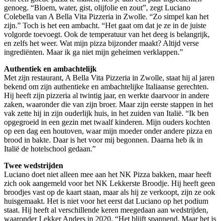
genoeg. “Bloem, water, gist, olijfolie en zout”, zegt Luciano
Colebella van A Bella Vita Pizzeria in Zwolle. “Zo simpel kan het
zijn.” Toch is het een ambacht. “Het gaat om dat je ze in de juiste
volgorde toevoegt. Ook de temperatuur van het deeg is belangrijk,
en zelfs het weer. Wat mijn pizza bijzonder maakt? Altijd verse
ingrediënten. Maar ik ga niet mijn geheimen verklappen.”
Authentiek en ambachtelijk
Met zijn restaurant, A Bella Vita Pizzeria in Zwolle, staat hij al jaren
bekend om zijn authentieke en ambachtelijke Italiaanse gerechten.
Hij heeft zijn pizzeria al twintig jaar, en werkte daarvoor in andere
zaken, waaronder die van zijn broer. Maar zijn eerste stappen in het
vak zette hij in zijn ouderlijk huis, in het zuiden van Italië. “Ik ben
opgegroeid in een gezin met twaalf kinderen. Mijn ouders kochten
op een dag een houtoven, waar mijn moeder onder andere pizza en
brood in bakte. Daar is het voor mij begonnen. Daarna heb ik in
Italië de hotelschool gedaan.”
Twee wedstrijden
Luciano doet niet alleen mee aan het NK Pizza bakken, maar heeft
zich ook aangemeld voor het NK Lekkerste Broodje. Hij heeft geen
broodjes vast op de kaart staan, maar als hij ze verkoopt, zijn ze ook
huisgemaakt. Het is niet voor het eerst dat Luciano op het podium
staat. Hij heeft al verschillende keren meegedaan aan wedstrijden,
waaronder Lekker Anders in 2020. “Het blijft spannend. Maar het is