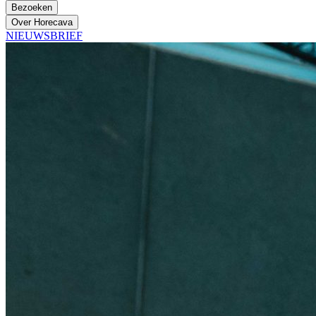
Bezoeken
Over Horecava
NIEUWSBRIEF