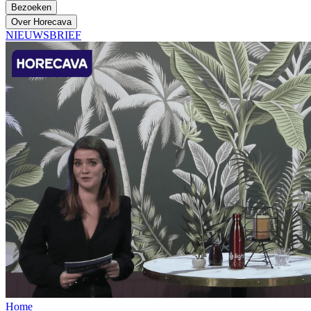
Bezoeken
Over Horecava
NIEUWSBRIEF
Home