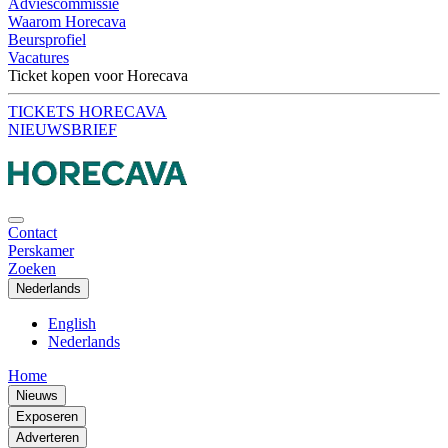
Adviescommissie
Waarom Horecava
Beursprofiel
Vacatures
Ticket kopen voor Horecava
TICKETS HORECAVA
NIEUWSBRIEF
Contact
Perskamer
Zoeken
Nederlands
English
Nederlands
Home
Nieuws
Exposeren
Adverteren