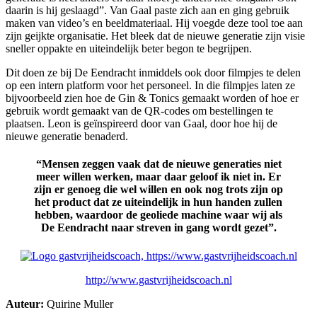
daarin
is hij geslaagd
”. Van Gaal
paste zich aan en ging
gebruik
maken
van video’s en beeldmateriaal.
Hij voegde deze tool toe aan
zijn
geijkte
organisatie. Het bleek dat de nieuwe generatie zijn visie
sneller oppakte en uiteindelijk beter begon te begrijpen
.
Dit doen ze bij De Eendracht inmiddels ook door filmpjes te delen
op een intern platform voor het personeel. In die filmpjes laten ze
bijvoorbeeld zien hoe de Gin & Tonics gemaakt worden of hoe er
gebruik wordt gemaakt van de QR-codes om bestellingen te
plaatsen. Leon is geïnspireerd door van Gaal, door hoe hij de
nieuwe generatie benaderd.
“Mensen zeggen vaak dat de nieuwe generaties niet
meer willen werken, maar daar geloof ik niet in. Er
zijn er genoeg die wel willen en ook nog trots zijn op
het
product
dat
ze uiteindelijk in hun handen zullen
hebben, waardoor de geoliede machine waar wij als
De Eendracht naar streven in gang wordt gezet”.
http://www.gastvrijheidscoach.nl
Auteur:
Quirine Muller