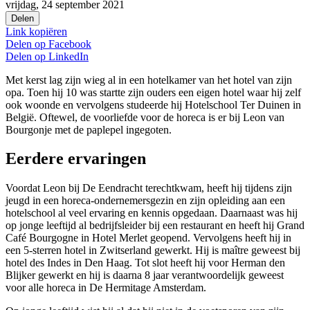
vrijdag, 24 september 2021
Delen
Link kopiëren
Delen op
Facebook
Delen op
LinkedIn
Met kerst lag zijn wieg al in een hotelkamer van het hotel van zijn
opa. Toen hij 10 was startte zijn ouders een eigen hotel waar hij zelf
ook woonde en vervolgens studeerde hij Hotelschool Ter Duinen in
België. Oftewel, de voorliefde voor de horeca is er bij Leon van
Bourgonje met de paplepel ingegoten.
Eerdere ervaringen
Voordat Leon bij De Eendracht terechtkwam
,
heeft hij
tijdens
zijn
jeugd
in een horeca-
ondernemersgezin en zijn
opleiding aan een
hotelschool
al veel ervaring en kennis opgedaan
. Daarnaast was hij
op jonge leeftijd al bedrijfsleider bij een restaurant en heeft hij Grand
Café Bourgogne in Hotel
Merlet
geopend.
Vervolgens
heeft hij in
een 5-sterren hotel in
Zwitserland gewerkt. Hij is maître geweest
bij
hotel des
Indes
in Den Haag.
Tot slot heeft hij voor Herman den
Blijker gewerkt
en hij is daarn
a
8
jaar verantwoordelijk geweest
voor alle horeca in De Hermitage Amsterdam.