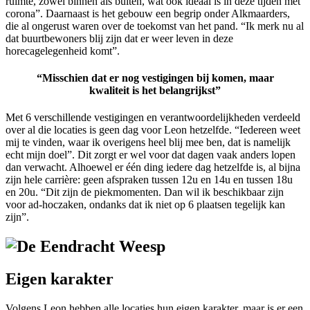
ruimte, zowel binnen als buiten
, wat ook ideaal is in deze tijden met
corona
”
. Daarnaast is het gebouw een begrip onder
Alkmaarders
,
die al ongerust waren over de toekomst van het pand.
“Ik merk nu al
dat
buurtbewoners
blij zijn
dat er weer
leven in deze
horecagelegenheid komt”.
“Misschien dat er nog vestigingen bij komen, maar
kwaliteit is het belangrijkst”
Met 6 verschillende vestigingen en verantwoordelijkheden verdeeld
over al die locaties is geen dag voor Leon hetzelfde.
“Iedereen weet
mij te vinden, waar ik overigens heel blij mee ben, dat is namelijk
echt mijn doel”
. Dit zorgt
er wel voor
dat dagen vaak anders lopen
dan verwacht. Alhoewel er één ding iedere dag hetzelfde is
, a
l bijna
zijn hele carrière
: g
een afspraken tussen
1
2u
en 1
4u
en tussen
18u
en
20u
.
“Di
t zijn de piekmomenten. Dan wil ik beschikbaar zijn
voor ad-hoczaken, ondanks
da
t
ik niet op 6 plaatsen tegelijk kan
zijn”
.
Eigen karakter
Volgens Leon hebben alle locaties
hun eigen karakter
, maar is er een