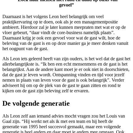
gevoel”
Daarnaast
is het volgens Leon heel belangrijk om veel
praktijkervaring op te doen, ook als je een managementpositie
ambieert. Hierdoor zal je later kunnen meepraten met wat er op de
vloer
gebeurt,
“
daar
vindt de
core-
business namelijk plaats
”.
Daarnaast
krijg je ook een gevoel voor wat de gast wilt, hoe de
beleving van de
gast
is
en
op deze manier ga je
meer denken vanuit
het oogpunt van de gast.
A
ls Leon
iets
geleerd heeft van zijn ouders
,
is het wel dat de gast het
allerbelangrijkste is.
“Ik ben een echt mensenmens en de gast is het
belangrijkst. Aan de andere kant moet je er ook niet in doorschieten,
dat de gast je leven wordt
. Ontspanning vinden en tijd voor jezelf
nemen in plaats van leven voor de gast is ook belangrijk
”
.
Verder
adviseert
hij
om op de plek van de gast te gaan zitten en rond te
kijken om de gast zijn beleving zelf te ervaren
.
De volgende generatie
Als Leon zelf aan iemand advies mocht vragen zou het Louis van
Gaal zijn.
“Hij werkt net als ik met een team en hij heeft de
generatie van 1995 heel succesvol gemaakt, maar
e
e
n
volgende
generatie is heel anders en daar moet je anders mee omgaan
.
Ook