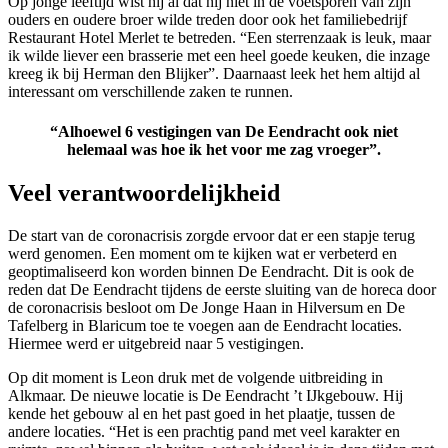
Op jonge leeftijd wist hij al dat hij niet in de voetsporen van zijn
ouders en oudere broer wilde treden
door
ook het familiebedrijf
Restaurant Hotel
Merlet
te betreden.
“Een sterrenzaak is leuk, maar
ik wilde liever een brasserie met een hee
l
goede keuken,
die inzage
kreeg ik
bij Herman den
Blijker
”
.
Daarnaast leek het hem altijd al
interessant om verschillende zaken te runnen.
“Alhoewel 6 vestigingen van De Eendracht ook niet
helemaal
was hoe ik het voor me zag vroeger”
.
Veel verantwoordelijkheid
De start van de coronacrisis zorgde ervoor dat er een stapje terug
werd genomen. Een moment om te kijken wat e
r
verbeterd en
geoptimaliseerd kon worden binnen De Eendracht. Dit is ook de
reden dat De Eendracht tijdens de eerste sluiting van de horeca door
de coronacrisis besloot om De Jonge Haan in Hilversum en De
Tafelberg in Blaricum toe te voegen aan de
Eendracht locaties.
Hiermee werd er uitgebreid naar 5 vestigingen.
Op dit moment is Leon druk met de volgende uitbreiding in
Alkmaar. De nieuwe locatie is
De Eendracht
’
t
I
J
kgebouw. Hij
kende het gebouw al en het past goed in het plaatje, tussen de
andere locaties.
“Het is een prachtig pand met veel karakter en