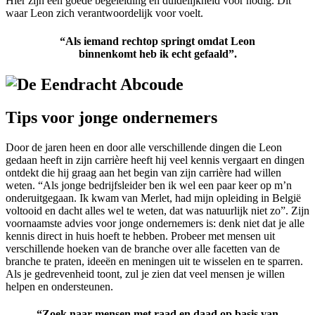
Hier zijn een goede
begeleiding
en duidelijkheid
voor
nodig. Dit
waar Leon zich verantwoordelijk voor voelt.
“
Als iemand rechtop springt omdat Leon
binnenkomt heb ik echt gefaald”.
Tips voor jonge ondernemers
Door de jaren heen en
door
alle verschillende dingen die Leon
gedaan heeft in zijn carrière heeft hij veel kennis vergaart en dingen
ontdekt die hij graag aan het begin van zijn carrière had willen
weten.
“Als jonge bedrijfsleider ben ik wel een paar keer op m’n
onderuitgegaan
. Ik kwam van
Merlet
,
had mijn opleiding in België
voltooid
en
dacht alles wel te weten, dat was natuurlijk niet zo”.
Zijn
voornaamste advies voor jonge ondernemers is:
denk niet dat je
alle
kennis direct in huis hoeft te hebben
. Probeer
met mensen uit
verschillende hoeken van de branche over alle facetten van de
branche te praten, ideeën en meningen uit te wisselen en te
sparren.
Als je gedrevenheid toont, zul je zien dat veel mensen je willen
helpen en ondersteunen.
“Zoek naar mensen met raad en daad op basis van