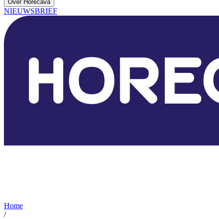
Over Horecava
NIEUWSBRIEF
Home
/