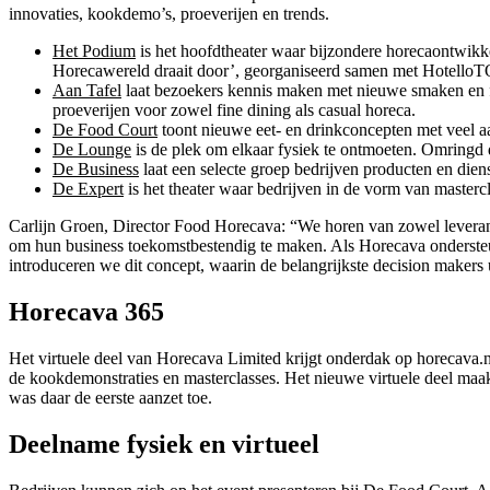
innovaties, kookdemo’s, proeverijen en trends.
Het Podium
is het hoofdtheater waar bijzondere horecaontwikk
Horecawereld draait door’, georganiseerd samen met HotelloTOP
Aan Tafel
laat bezoekers kennis maken met nieuwe smaken en fo
proeverijen voor zowel fine dining als casual horeca.
De Food Court
toont nieuwe eet- en drinkconcepten met veel aa
De Lounge
is de plek om elkaar fysiek te ontmoeten. Omringd 
De Business
laat een selecte groep bedrijven producten en dien
De Expert
is het theater waar bedrijven in de vorm van master
Carlijn Groen, Director Food Horecava: “We horen van zowel leverancie
om hun business toekomstbestendig te maken. Als Horecava ondersteun
introduceren we dit concept, waarin de belangrijkste decision makers 
Horecava 365
Het virtuele deel van Horecava Limited krijgt onderdak op horecava.nl.
de kookdemonstraties en masterclasses. Het nieuwe virtuele deel maak
was daar de eerste aanzet toe.
Deelname fysiek en virtueel