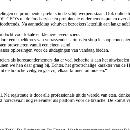
elingen en prominente sprekers in de schijnwerpers staan. Ook online 
. CEO’s uit de foodservice en prominente ondernemers praten over de 
odtrends. Na aanmelding schuiven bezoekers letterlijk aan lange tafe
ndacht voor lokale en kleinere leveranciers.
door een smeltkroes van verrassende startups én shop in shop concepte
sten presenteren vanuit een eigen stand.
classes oplossingen voor de uitdagingen van vandaag bieden.
rs als horecaondernemers dat er veel behoefte is aan het uitwisselen va
en we hen daar graag bij. Echter, het grootschalige karakter van de 
uit de branche veilig en gastvrij elkaar kunnen ontmoeten.“
 Na registratie is door alle professionals uit de wereld van eten, drink
t horecava.nl nog relevanter als platform voor de branche. De komst v