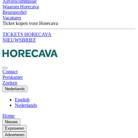
Adviescommissie
Waarom Horecava
Beursprofiel
Vacatures
Ticket kopen voor Horecava
TICKETS HORECAVA
NIEUWSBRIEF
Contact
Perskamer
Zoeken
Nederlands
English
Nederlands
Home
Nieuws
Exposeren
Adverteren