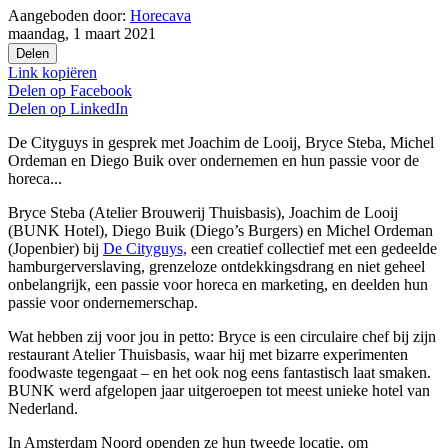
Aangeboden door:
Horecava
maandag, 1 maart 2021
Delen
Link kopiëren
Delen op
Facebook
Delen op
LinkedIn
De Cityguys in gesprek met Joachim de Looij, Bryce Steba, Michel
Ordeman en Diego Buik over ondernemen en hun passie voor de
horeca...
Bryce Steba (Atelier Brouwerij Thuisbasis), Joachim de Looij
(BUNK Hotel), Diego Buik (Diego’s Burgers) en Michel Ordeman
(Jopenbier) bij
De Cityguys,
een creatief collectief met een gedeelde
hamburgerverslaving, grenzeloze ontdekkingsdrang en niet geheel
onbelangrijk, een passie voor horeca en marketing, en deelden hun
passie voor ondernemerschap.
Wat hebben zij voor jou in petto: Bryce is een circulaire chef bij zijn
restaurant Atelier Thuisbasis, waar hij met bizarre experimenten
foodwaste tegengaat – en het ook nog eens fantastisch laat smaken.
BUNK werd afgelopen jaar uitgeroepen tot meest unieke hotel van
Nederland.
In Amsterdam Noord openden ze hun tweede locatie, om