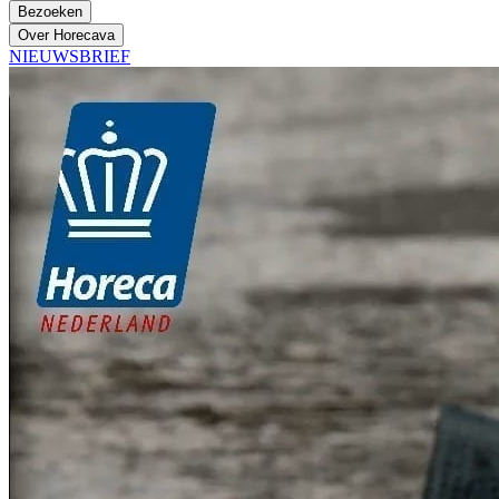
Bezoeken
Over Horecava
NIEUWSBRIEF