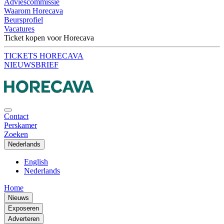
Adviescommissie
Waarom Horecava
Beursprofiel
Vacatures
Ticket kopen voor Horecava
TICKETS HORECAVA
NIEUWSBRIEF
Contact
Perskamer
Zoeken
Nederlands
English
Nederlands
Home
Nieuws
Exposeren
Adverteren