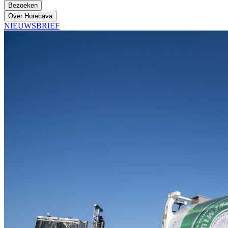
Bezoeken
Over Horecava
NIEUWSBRIEF