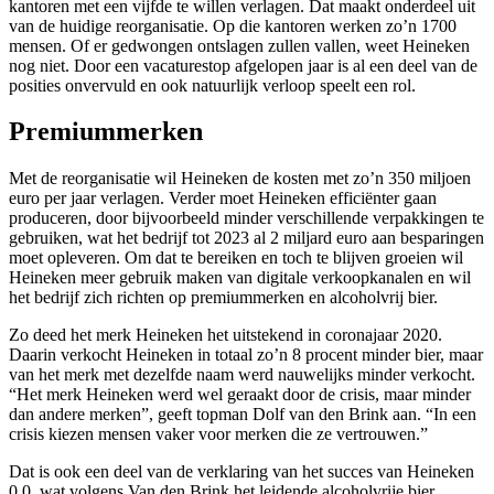
kantoren met een vijfde te willen verlagen. Dat maakt onderdeel uit
van de huidige reorganisatie. Op die kantoren werken zo’n 1700
mensen. Of er gedwongen ontslagen zullen vallen, weet Heineken
nog niet. Door een vacaturestop afgelopen jaar is al een deel van de
posities onvervuld en ook natuurlijk verloop speelt een rol.
Premiummerken
Met de reorganisatie wil Heineken de kosten met zo’n 350 miljoen
euro per jaar verlagen. Verder moet Heineken efficiënter gaan
produceren, door bijvoorbeeld minder verschillende verpakkingen te
gebruiken, wat het bedrijf tot 2023 al 2 miljard euro aan besparingen
moet opleveren. Om dat te bereiken en toch te blijven groeien wil
Heineken meer gebruik maken van digitale verkoopkanalen en wil
het bedrijf zich richten op premiummerken en alcoholvrij bier.
Zo deed het merk Heineken het uitstekend in coronajaar 2020.
Daarin verkocht Heineken in totaal zo’n 8 procent minder bier, maar
van het merk met dezelfde naam werd nauwelijks minder verkocht.
“Het merk Heineken werd wel geraakt door de crisis, maar minder
dan andere merken”, geeft topman Dolf van den Brink aan. “In een
crisis kiezen mensen vaker voor merken die ze vertrouwen.”
Dat is ook een deel van de verklaring van het succes van Heineken
0.0, wat volgens Van den Brink het leidende alcoholvrije bier