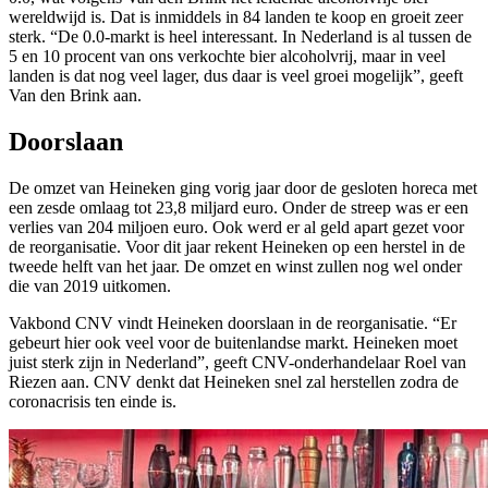
wereldwijd is. Dat is inmiddels in 84 landen te koop en groeit zeer
sterk. “De 0.0-markt is heel interessant. In Nederland is al tussen de
5 en 10 procent van ons verkochte bier alcoholvrij, maar in veel
landen is dat nog veel lager, dus daar is veel groei mogelijk”, geeft
Van den Brink aan.
Doorslaan
De omzet van Heineken ging vorig jaar door de gesloten horeca met
een zesde omlaag tot 23,8 miljard euro. Onder de streep was er een
verlies van 204 miljoen euro. Ook werd er al geld apart gezet voor
de reorganisatie. Voor dit jaar rekent Heineken op een herstel in de
tweede helft van het jaar. De omzet en winst zullen nog wel onder
die van 2019 uitkomen.
Vakbond CNV vindt Heineken doorslaan in de reorganisatie. “Er
gebeurt hier ook veel voor de buitenlandse markt. Heineken moet
juist sterk zijn in Nederland”, geeft CNV-onderhandelaar Roel van
Riezen aan. CNV denkt dat Heineken snel zal herstellen zodra de
coronacrisis ten einde is.