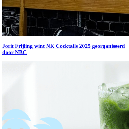
Jorit Frijling wint NK Cocktails 2025 georganiseerd
door NBC