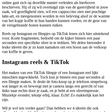
online gast zich op dezelfde manier verleiden als hierboven
beschreven. Hij of zij wil overtuigd zijn van de gastvrijheid in jouw
zaak, wil gezelligheid zien, wil een cappuccino zien met prachtige
latte-art, en meegenomen worden in een beleving alsof ze de warmte
van het kopje koffie in hun handen kunnen voelen, en de geur van
de versgebrande bonen kunnen ruiken.
Reels op Instagram en filmpjes op TikTok lenen zich hier uitstekend
voor. Korte fragmenten, bedoeld om de kijker binnen een paar
seconden een specifieke sfeer in te trekken. We delen hieronder 4
leuke ideeën die je zo kunt namaken om een boost aan de verkoop
van koffie te geven.
Instagram reels & TikTok
Het maken van een TikTok filmpje of een Instagram reel lijkt
misschien ingewikkeld. Toch kun je binnen een paar seconden al
een filmpje maken. Je drukt de foto-knop op je telefoon simpelweg
wat langer in en beweegt met je camera langs een gerecht of van
links naar rechts door je zaak, en je hebt al een sfeerimpressie.
Muziekje eronder, tekstje erbij, klaar. Echt! Zo makkelijk kan het
zijn.
Wil je wel iets verder gaan? Dan hebben we 4 ideeën die ook