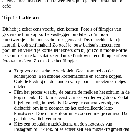
allemaal heel makkelijk uit te werken zijn in je eigen restaurant of
café:
Tip 1: Latte art
Dit heb je zeker eens voorbij zien komen. Foto’s of filmpjes van
gasten die hun kop koffie vastleggen omdat er zo’n mooi
kunstwerkje in het melkschuim is gemaakt. Deze beelden kun je
natuurlijk ook zelf maken! Zo geef je jouw barista’s meteen een
podium en verleid je koffieliefhebbers om bij jou zo’n mooie koffie
te scoren. Grote kans dat ze er dan zelf ook weer een filmpje of een
foto van maken. Zo maak je het filmpje:
Zorg voor een schone werkplek. Geen rommel op de
achtergrond. Een schone koffiemachine en schone kopjes.
Ook de kleding en de handen van je barista moeten er netjes
uitzien.
Film het proces waarbij de barista de melk en het schuim in de
kop schenkt. Dit kun je eerst van iets verder weg doen. Zodat
hij/zij volledig in beeld is. Beweeg je camera vervolgens
dichterbij om in te zoomen op het gedetailleerde latte-
kunstwerk. Doe dit niet door in te zoomen met je camera. Dan
gaat de kwaliteit verloren.
Kies een populair muziekthema uit de suggesties van
Instagram of TikTok, of selecteer zelf een muziekfragment dat