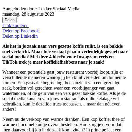
Aangeboden door:
Lekker Sociaal Media
maandag, 28 augustus 2023
Delen
Link kopiëren
Delen op
Facebook
Delen op
LinkedIn
Als het in je zaak naar vers gezette koffie ruikt, is een bakkie
snel verkocht. Maar hoe vertaal je zo’n verleidelijk gevoel naar
social media? Met deze 4 ideeën voor Instagram reels en
TikTok trek je meer koffieliefhebbers naar je zaak!
Wanneer een potentiële gast jouw restaurant voorbij loopt, zijn er
verschillende manieren waarop jij hen kunt verleiden om binnen te
komen. Een gastvrije begroeting, het aanzicht van een gezellige
zaak, borden vol gerechten waar een voorbijganger van gaat
watertanden, of de geur van een vers gezet bakkie koffie. Als je de
social media kanalen van jouw restaurant als online etalage wil
gebruiken, kun je dezelfde trucs toepassen… maar dan nét even
anders!
Neem nu de verkoop van warme dranken. Een kop koffie, thee of
warme chocomel kun je overal bestellen. Hoe zorg je ervoor dat
men daarvoor bij jou in de zaak komt zitten? In principe laat een