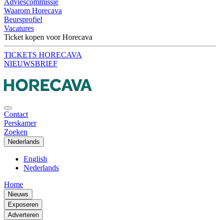
Adviescommissie
Waarom Horecava
Beursprofiel
Vacatures
Ticket kopen voor Horecava
TICKETS HORECAVA
NIEUWSBRIEF
Contact
Perskamer
Zoeken
Nederlands
English
Nederlands
Home
Nieuws
Exposeren
Adverteren