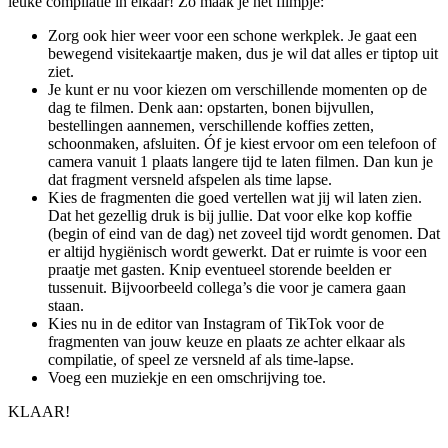
leuke compilatie in elkaar! Zo maak je het filmpje:
Zorg ook hier weer voor een schone werkplek. Je gaat een
bewegend visitekaartje maken, dus je wil dat alles er tiptop uit
ziet.
Je kunt er nu voor kiezen om verschillende momenten op de
dag te filmen. Denk aan: opstarten, bonen bijvullen,
bestellingen aannemen, verschillende koffies zetten,
schoonmaken, afsluiten. Óf je kiest ervoor om een telefoon of
camera vanuit 1 plaats langere tijd te laten filmen. Dan kun je
dat fragment versneld afspelen als time lapse.
Kies de fragmenten die goed vertellen wat jij wil laten zien.
Dat het gezellig druk is bij jullie. Dat voor elke kop koffie
(begin of eind van de dag) net zoveel tijd wordt genomen. Dat
er altijd hygiënisch wordt gewerkt. Dat er ruimte is voor een
praatje met gasten. Knip eventueel storende beelden er
tussenuit. Bijvoorbeeld collega’s die voor je camera gaan
staan.
Kies nu in de editor van Instagram of TikTok voor de
fragmenten van jouw keuze en plaats ze achter elkaar als
compilatie, of speel ze versneld af als time-lapse.
Voeg een muziekje en een omschrijving toe.
KLAAR!