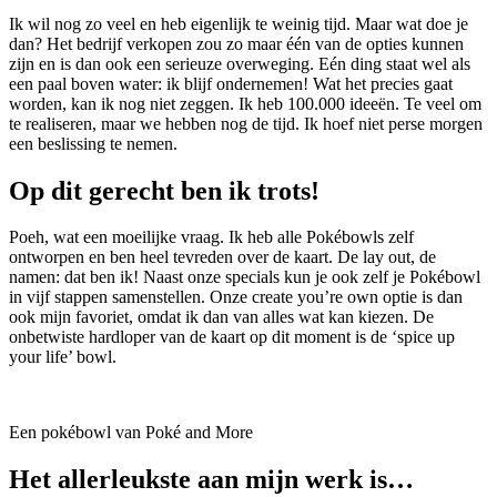
Ik wil nog zo veel en heb eigenlijk te weinig tijd. Maar wat doe je
dan? Het bedrijf verkopen zou zo maar één van de opties kunnen
zijn en is dan ook een serieuze overweging. Eén ding staat wel als
een paal boven water: ik blijf ondernemen! Wat het precies gaat
worden, kan ik nog niet zeggen. Ik heb 100.000 ideeën. Te veel om
te realiseren, maar we hebben nog de tijd. Ik hoef niet perse morgen
een beslissing te nemen.
Op dit gerecht ben ik trots!
Poeh, wat een moeilijke vraag. Ik heb alle Pokébowls zelf
ontworpen en ben heel tevreden over de kaart. De lay out, de
namen: dat ben ik! Naast onze specials kun je ook zelf je Pokébowl
in vijf stappen samenstellen. Onze create you’re own optie is dan
ook mijn favoriet, omdat ik dan van alles wat kan kiezen. De
onbetwiste hardloper van de kaart op dit moment is de ‘spice up
your life’ bowl.
Een pokébowl van Poké and More
Het allerleukste aan mijn werk is…