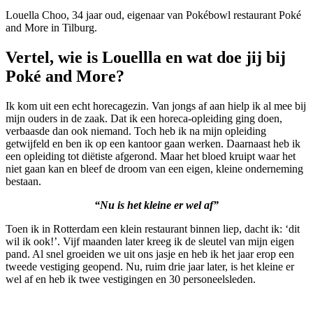
Louella Choo, 34 jaar oud, eigenaar van Pokébowl restaurant Poké
and More in Tilburg.
Vertel, wie is Louellla en wat doe jij bij
Poké and More?
Ik kom uit een echt horecagezin. Van jongs af aan hielp ik al mee bij
mijn ouders in de zaak. Dat ik een horeca-opleiding ging doen,
verbaasde dan ook niemand. Toch heb ik na mijn opleiding
getwijfeld en ben ik op een kantoor gaan werken. Daarnaast heb ik
een opleiding tot diëtiste afgerond. Maar het bloed kruipt waar het
niet gaan kan en bleef de droom van een eigen, kleine onderneming
bestaan.
“Nu is het kleine er wel af”
Toen ik in Rotterdam een klein restaurant binnen liep, dacht ik: ‘dit
wil ik ook!’. Vijf maanden later kreeg ik de sleutel van mijn eigen
pand. Al snel groeiden we uit ons jasje en heb ik het jaar erop een
tweede vestiging geopend. Nu, ruim drie jaar later, is het kleine er
wel af en heb ik twee vestigingen en 30 personeelsleden.