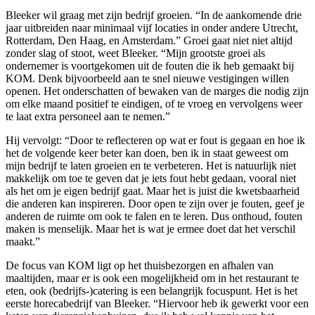
Bleeker wil graag met zijn bedrijf groeien. “In de aankomende drie
jaar uitbreiden naar minimaal vijf locaties in onder andere Utrecht,
Rotterdam, Den Haag, en Amsterdam.” Groei gaat niet niet altijd
zonder slag of stoot, weet Bleeker. “Mijn grootste groei als
ondernemer is voortgekomen uit de fouten die ik heb gemaakt bij
KOM. Denk bijvoorbeeld aan te snel nieuwe vestigingen willen
openen. Het onderschatten of bewaken van de marges die nodig zijn
om elke maand positief te eindigen, of te vroeg en vervolgens weer
te laat extra personeel aan te nemen.”
Hij vervolgt: “Door te reflecteren op wat er fout is gegaan en hoe ik
het de volgende keer beter kan doen, ben ik in staat geweest om
mijn bedrijf te laten groeien en te verbeteren. Het is natuurlijk niet
makkelijk om toe te geven dat je iets fout hebt gedaan, vooral niet
als het om je eigen bedrijf gaat. Maar het is juist die kwetsbaarheid
die anderen kan inspireren. Door open te zijn over je fouten, geef je
anderen de ruimte om ook te falen en te leren. Dus onthoud, fouten
maken is menselijk. Maar het is wat je ermee doet dat het verschil
maakt.”
De focus van KOM ligt op het thuisbezorgen en afhalen van
maaltijden, maar er is ook een mogelijkheid om in het restaurant te
eten, ook (bedrijfs-)catering is een belangrijk focuspunt. Het is het
eerste horecabedrijf van Bleeker. “Hiervoor heb ik gewerkt voor een