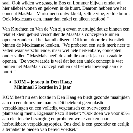
saai. Ook wilden we graag in Bos en Lommer blijven omdat wij
hier allebei wonen en geloven in de buurt. Daarom hebben we het
concept MasMais Marisqueria ontwikkeld, zelfde vibe, zelfde buurt.
Ook Mexicaans eten, maar dan enkel en alleen seafood.”
Van Kruchten en Van de Ven zijn ervan overtuigd dat ze binnen een
relatief klein gebied verschillende MasMais-concepten kunnen
openen zonder dat het kannibaliseert. Dit komt door de diversiteit
binnen de Mexicaanse keuken. “We proberen een sterk merk neer te
zetten waar verschillende, maar wel hele herkenbare, concepten
onder vallen.” MasMais heeft de ambitie om elk jaar een zaak te
openen. “De voorwaarde is wel dat het een uniek concept is wat
binnen het MasMais-concept valt en dat het iets toevoegt aan de
buurt.”
KOM – je soep in Den Haag:
Minimaal 5 locaties in 3 jaar
KOM heeft nu een locatie in Den Haag en biedt gezonde maaltijden
aan op een duurzame manier. Dit betekent geen plastic
verpakkingen en een volledig vegetarisch en overwegend
plantaardig menu. Eigenaar Paco Bleeker: “Ook doen we voor 95%
aan elektrische bezorging en proberen we te zoeken naar
herbruikbare verpakkingsopties. Ons doel is een gezonder en eerlijk
alternatief te bieden van bereid voedsel.”