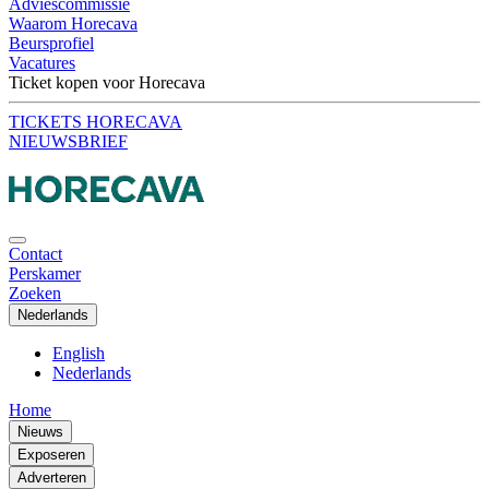
Adviescommissie
Waarom Horecava
Beursprofiel
Vacatures
Ticket kopen voor Horecava
TICKETS HORECAVA
NIEUWSBRIEF
Contact
Perskamer
Zoeken
Nederlands
English
Nederlands
Home
Nieuws
Exposeren
Adverteren