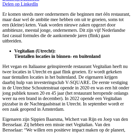
Delen op
LinkedIn
Er komen steeds meer ondernemers die beginnen met één restaurant,
maar daar wel de ambitie mee hebben om uit te groeien, soms tot
een (kleine) keten. Vaak worden nieuwe zaken opgezet door
ambitieuze, meestal jonge, ondernemers. Dit zijn vijf Nederlandse
fast casual formules die de aankomende jaren (flink) gaan
uitbreiden.
Vegitalian (Utrecht):
Tientallen locaties in binnen- en buitenland
Het vegan en Italiaanse geïnspireerde restaurant Vegitalian heeft nu
twee locaties in Utrecht en gaat flink groeien. Er wordt gekeken
naar tientallen locaties in het buitenland. De eigenaren krijgen
daarbij hulp van investeringsclub V-SQUARE. De eerste vestiging
in de Utrechtse Schoutenstraat opende in 2020 en was een hit onder
jong publiek tussen 20 en 45 jaar (het restaurant heropende onlangs
weer na een brand in december). In 2022 opende een Vegitalian
pizzabar in de Nachtegaalstraat in Utrecht. In september wordt er
een zaak geopend in Amsterdam.
Eigenaren zijn Sippien Baarsma, Wichert van Rijn en Joep van den
Bersselaar. Zij hebben een missie met Vegitalian. Van den
Bersselaar: “We willen een positieve impact maken op de planeet,