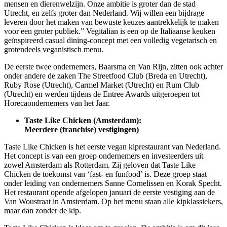
mensen en dierenwelzijn. Onze ambitie is groter dan de stad
Utrecht, en zelfs groter dan Nederland. Wij willen een bijdrage
leveren door het maken van bewuste keuzes aantrekkelijk te maken
voor een groter publiek.” Vegitalian is een op de Italiaanse keuken
geïnspireerd casual dining-concept met een volledig vegetarisch en
grotendeels veganistisch menu.
De eerste twee ondernemers, Baarsma en Van Rijn, zitten ook achter
onder andere de zaken The Streetfood Club (Breda en Utrecht),
Ruby Rose (Utrecht), Carmel Market (Utrecht) en Rum Club
(Utrecht) en werden tijdens de Entree Awards uitgeroepen tot
Horecaondernemers van het Jaar.
Taste Like Chicken (Amsterdam):
Meerdere (franchise) vestigingen)
Taste Like Chicken is het eerste vegan kiprestaurant van Nederland.
Het concept is van een groep ondernemers en investeerders uit
zowel Amsterdam als Rotterdam. Zij geloven dat Taste Like
Chicken de toekomst van ‘fast- en funfood’ is. Deze groep staat
onder leiding van ondernemers Sanne Cornelissen en Korak Specht.
Het restaurant opende afgelopen januari de eerste vestiging aan de
Van Woustraat in Amsterdam. Op het menu staan alle kipklassiekers,
maar dan zonder de kip.