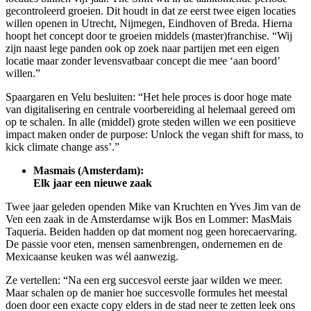
gecontroleerd groeien. Dit houdt in dat ze eerst twee eigen locaties
willen openen in Utrecht, Nijmegen, Eindhoven of Breda. Hierna
hoopt het concept door te groeien middels (master)franchise. “Wij
zijn naast lege panden ook op zoek naar partijen met een eigen
locatie maar zonder levensvatbaar concept die mee ‘aan boord’
willen.”
Spaargaren en Velu besluiten: “Het hele proces is door hoge mate
van digitalisering en centrale voorbereiding al helemaal gereed om
op te schalen. In alle (middel) grote steden willen we een positieve
impact maken onder de purpose: Unlock the vegan shift for mass, to
kick climate change ass’.”
Masmais (Amsterdam):
Elk jaar een nieuwe zaak
Twee jaar geleden openden Mike van Kruchten en Yves Jim van de
Ven een zaak in de Amsterdamse wijk Bos en Lommer: MasMais
Taqueria. Beiden hadden op dat moment nog geen horecaervaring.
De passie voor eten, mensen samenbrengen, ondernemen en de
Mexicaanse keuken was wél aanwezig.
Ze vertellen: “Na een erg succesvol eerste jaar wilden we meer.
Maar schalen op de manier hoe succesvolle formules het meestal
doen door een exacte copy elders in de stad neer te zetten leek ons