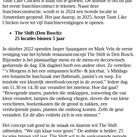
Taste Like Chicken is klaar om te groeien. De ambitie is om dit jaar
het eerste franchisecontract te tekenen. Naast deze
franchiseconstructie, wordt er in 2024 een tweede locatie in
Amsterdam geopend. Het jaar daarop, in 2025, hoopt Taste Like
Chicken twee tot vijf franchisevestigingen te openen.
The Shift (Den Bosch):
25 locaties binnen 5 jaar
In oktober 2022 openden Jasper Spaargaren en Mark Velu de eerste
vestiging van het hybride restaurantconcept The Shift in Den Bosch.
Bijzonder is het plantaardige menu en de menu-en decorwissels
gedurende de dag. Elk dagdeel heeft een andere sfeer. Ze vertellen:
“‘s Morgens is het een ontspannen koffie- & juicebar. ’s Middags
een botanische lunchzaak met flatbreads, panini’s en soep. En
tenslotte een kleurrijk streetfoodconcept in de avond.” Iedere dag
om 11.30 en 14.30 uur verandert het interieur. Hoe dat gaat?
“Bewegende muren, panelen die omklappen, zonwering die van
kleur verandert, lampen die omhoog vliegen, sloven die van kleur
verschieten, boekenkasten die de grond in zakken, een
verdwijnende piano, planten die omhoog komen. Zelfs de geur
verandert. En dit alles voltrekt zich in een minuut.”
Het concept valt goed in de smaak en daarom wil The Shift
uitbreiden. “We zijn klaar voor groei.” De ambitie is helder: 25
locaties binnen vijf jaar. The Shift wil in de aankomende periode