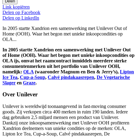
Delen
Link kopiëren
Delen op
Facebook
Delen op
LinkedIn
In 2005 startte Xandrion een samenwerking met Unilever Out of
Home (OOH). Waar het begon met unieke inkoopcondities op
OLA...
In 2005 startte Xandrion een samenwerking met Unilever Out
of Home (OOH). Waar het begon met unieke inkoopcondities op
OLA ijs, omvat het raamcontract inmiddels meerdere sterke
consumentenmerken uit het portfolio van Unilever OOH,
namelijk:
OLA
(waaronder Magnum en Ben & Jerry’s),
Lipton
Ice Tea
,
Cup-a-Soup
,
Calvé pindakaasrepen
,
De Vegetarische
Slager
en
Graze
.
Over Unilever
Unilever is wereldwijd toonaangevend in fast-moving consumer
goods. Zij verkopen circa 400 merken in ruim 190 landen. Iedere
dag gebruiken 2,5 miljard mensen een product van Unilever.
Dankzij onze inkoopsamenwerking met Unilever OOH profiteren
Xandrion deelnemers van unieke condities op de merken: OLA,
Lipton Ice Tea, Cup-a-Soup, Calvé pindakaasrepen, De