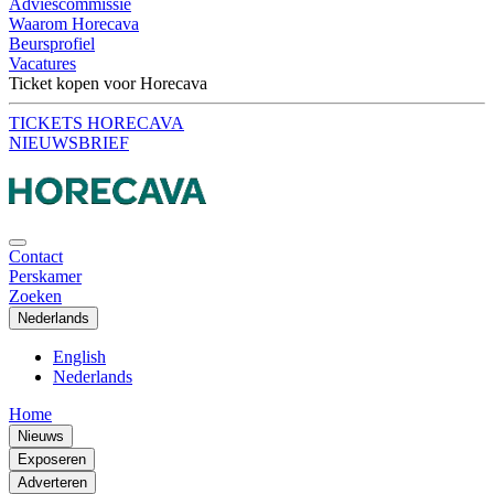
Adviescommissie
Waarom Horecava
Beursprofiel
Vacatures
Ticket kopen voor Horecava
TICKETS HORECAVA
NIEUWSBRIEF
Contact
Perskamer
Zoeken
Nederlands
English
Nederlands
Home
Nieuws
Exposeren
Adverteren