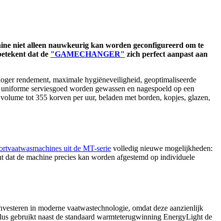
ine niet alleen nauwkeurig kan worden geconfigureerd om te
betekent dat de
"GAMECHANGER"
zich perfect aanpast aan
 hoger rendement, maximale hygiëneveiligheid, geoptimaliseerde
ls uniforme serviesgoed worden gewassen en nagespoeld op een
olume tot 355 korven per uur, beladen met borden, kopjes, glazen,
ortvaatwasmachines uit de MT-serie
volledig nieuwe mogelijkheden:
nt dat de machine precies kan worden afgestemd op individuele
investeren in moderne vaatwastechnologie, omdat deze aanzienlijk
lus gebruikt naast de standaard warmteterugwinning EnergyLight de