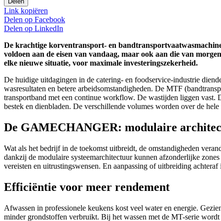
Delen
Link kopiëren
Delen op
Facebook
Delen op
LinkedIn
De krachtige korventransport- en bandtransportvaatwasmachines
voldoen aan de eisen van vandaag, maar ook aan die van morgen. 
elke nieuwe situatie, voor maximale investeringszekerheid.
De huidige uitdagingen in de catering- en foodservice-industrie dien
wasresultaten en betere arbeidsomstandigheden. De MTF (bandtransp
transportband met een continue workflow. De wastijden liggen vast.
bestek en dienbladen. De verschillende volumes worden over de hele 
De GAMECHANGER: modulaire architectuur
Wat als het bedrijf in de toekomst uitbreidt, de omstandigheden vera
dankzij de modulaire systeemarchitectuur kunnen afzonderlijke zone
vereisten en uitrustingswensen. En aanpassing of uitbreiding achteraf 
Efficiëntie voor meer rendement
Afwassen in professionele keukens kost veel water en energie. Gezien
minder grondstoffen verbruikt. Bij het wassen met de MT-serie word