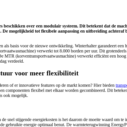
 beschikken over een modulair systeem. Dit betekent dat de mach
De mogelijkheid tot flexibele aanpassing en uitbreiding achteraf 
den als basis voor de nieuwe ontwikkeling. Winterhalter garandeert een
ortvaatwasmachine) verwerkt tot 8.000 borden per uur. Dit grotendee
 De MTR (korventransportvaatwasmachine) verwerkt efficiënt een hoog v
dag verdeeld.
 voor meer flexibiliteit
nderen of er innovatieve features op de markt komen? Hier bieden
transp
s en componenten flexibel met elkaar worden gecombineerd. Dit beteke
is ook mogelijk.
 de snel stijgende energiekosten is het daarom de moeite waard om te 
t de gebruikte energie optimaal benut. De warmteterugwinning EnergyP