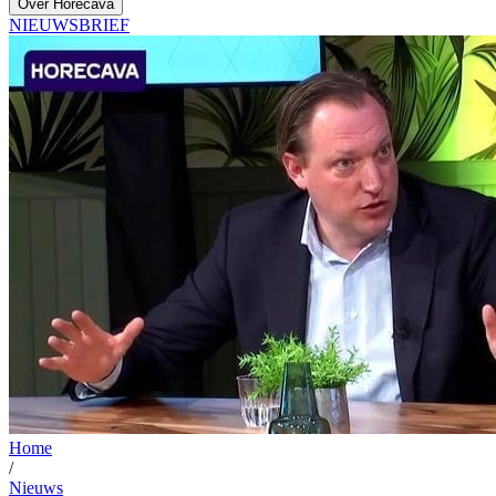
Over Horecava
NIEUWSBRIEF
Home
/
Nieuws