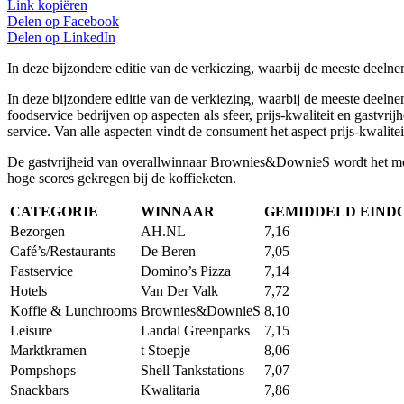
Link kopiëren
Delen op
Facebook
Delen op
LinkedIn
In deze bijzondere editie van de verkiezing, waarbij de meeste deelnem
In deze bijzondere editie van de verkiezing, waarbij de meeste deeln
foodservice bedrijven op aspecten als sfeer, prijs-kwaliteit en gastvr
service. Van alle aspecten vindt de consument het aspect prijs-kwalitei
De gastvrijheid van overallwinnaar Brownies&DownieS wordt het meest
hoge scores gekregen bij de koffieketen.
C
ATEGORIE
WINNAAR
GEMIDDELD EINDC
Bezorgen
AH.NL
7,16
Café’s/Restaurants
De Beren
7,05
Fastservice
Domino’s Pizza
7,14
Hotels
Van Der Valk
7,72
Koffie & Lunchrooms
Brownies&DownieS
8,10
Leisure
Landal Greenparks
7,15
Marktkramen
t Stoepje
8,06
Pompshops
Shell Tankstations
7,07
Snackbars
Kwalitaria
7,86