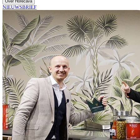
Over Horecava
NIEUWSBRIEF