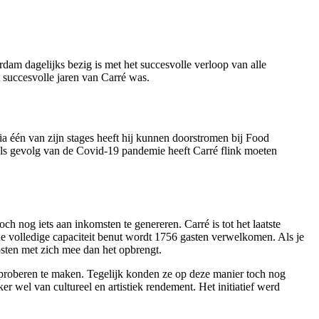
dam dagelijks bezig is met het succesvolle verloop van alle
t succesvolle jaren van Carré was.
ia één van zijn stages heeft hij kunnen doorstromen bij Food
Als gevolg van de Covid-19 pandemie heeft Carré flink moeten
ch nog iets aan inkomsten te genereren. Carré is tot het laatste
de volledige capaciteit benut wordt 1756 gasten verwelkomen. Als je
osten met zich mee dan het opbrengt.
 proberen te maken. Tegelijk konden ze op deze manier toch nog
 wel van cultureel en artistiek rendement. Het initiatief werd