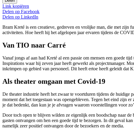
Delen
Link kopiëren
Delen op
Facebook
Delen op
LinkedIn
Bram Kreté is een creatieve, gedreven en vrolijke man, die met zijn f
activiteiten. Hoe heeft hij het afgelopen jaar ervaren tijdens de COVI
Van TIO naar Carré
Vanaf jongs af aan had Kreté al een passie om mensen een goede tijd t
Inspirations waar hij zeven jaar heeft gewerkt
als
projectmanager. M
o
inkrimpen op gebied van personeel. Dit heeft ertoe heeft geleidt dat 
Als theater omgaan met Covid-19
De theater industrie heeft het zwaar te voortduren tijdens de huidige p
moment dat het toegestaan was opengebleven. Tegen het eind zijn er z
je dat bedenkt, dan kun je je afvragen waarom voorstellingen voor zo
Door toch open te blijven wilden ze eigenlijk een boodschap naar de
gasten ontvangen om hen een goede tijd te bezorgen. In dit geval kan 
namelijk zeer positief ontvangen door de bezoekers en de media.