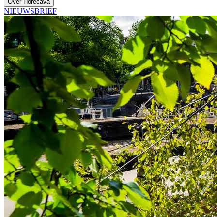
Over Horecava
NIEUWSBRIEF