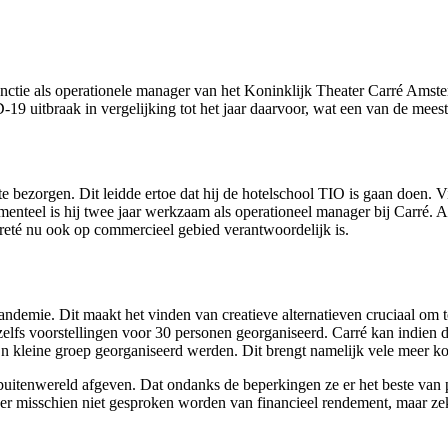
unctie als operationele manager van het Koninklijk Theater Carré Amster
D-19 uitbraak in vergelijking tot het jaar daarvoor, wat een van de mees
e bezorgen. Dit leidde ertoe dat hij de hotelschool TIO is gaan doen. V
menteel is hij
twee jaar werkzaam als operationeel manager bij Carré. 
Kreté nu ook op commercieel gebied verantwoordelijk is.
andemie. Dit maakt het vinden van creatieve alternatieven cruciaal om to
elfs voorstellingen voor 30 personen georganiseerd. Carré kan indien 
’n kleine groep georganiseerd werden. Dit brengt namelijk vele meer k
 buitenwereld afgeven. Dat ondanks de beperkingen ze er het beste van
er misschien niet gesproken worden van financieel rendement, maar zeker