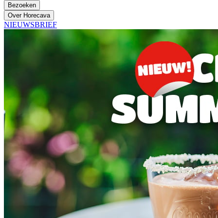
Bezoeken
Over Horecava
NIEUWSBRIEF