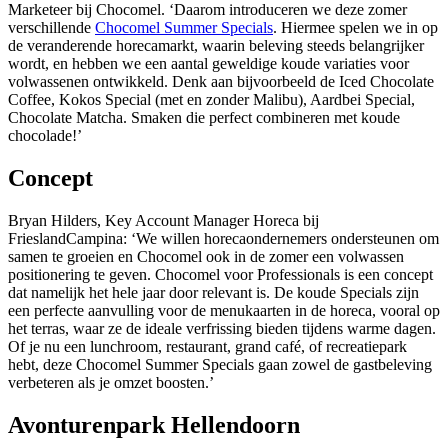
Marketeer bij Chocomel. ‘Daarom introduceren we deze zomer
verschillende
Chocomel Summer Specials
. Hiermee spelen we in op
de veranderende horecamarkt, waarin beleving steeds belangrijker
wordt, en hebben we een aantal geweldige koude variaties voor
volwassenen ontwikkeld. Denk aan bijvoorbeeld de Iced Chocolate
Coffee, Kokos Special (met en zonder Malibu), Aardbei Special,
Chocolate Matcha. Smaken die perfect combineren met koude
chocolade!’
Concept
Bryan Hilders, Key Account Manager Horeca bij
FrieslandCampina: ‘We willen horecaondernemers ondersteunen om
samen te groeien en Chocomel ook in de zomer een volwassen
positionering te geven. Chocomel voor Professionals is een concept
dat namelijk het hele jaar door relevant is. De koude Specials zijn
een perfecte aanvulling voor de menukaarten in de horeca, vooral op
het terras, waar ze de ideale verfrissing bieden tijdens warme dagen.
Of je nu een lunchroom, restaurant, grand café, of recreatiepark
hebt, deze Chocomel Summer Specials gaan zowel de gastbeleving
verbeteren als je omzet boosten.’
Avonturenpark Hellendoorn