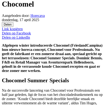
Chocomel
Aangeboden door:
Horecava
donderdag, 17 april 2025
Delen
Link kopiëren
Delen op
Facebook
Delen op
LinkedIn
Afgelopen winter introduceerde Chocomel (FrieslandCampina)
hun nieuwe horeca-concept, Chocomel voor Professionals. Nu
geeft de fabrikant er een zomerse draai aan, speciaal gericht op
het terrasseizoen: Chocomel Summer Specials. Dominic Bennis,
F&B en Retail Manager van Avonturenpark Hellendoorn,
gelooft in de verrassende koude Chocomel-recepten en gaat er
deze zomer mee werken.
Chocomel Summer Specials
Na de succesvolle lancering van Chocomel voor Professionals een
half jaar geleden, ligt de focus van het chocoladedrankenmerk nu op
de zomer. ‘Koude Chocomel biedt dezelfde heerlijke smaak en
ultieme verwenmoment als de warme variant’, aldus Tim Huges,