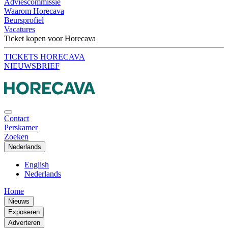
Adviescommissie
Waarom Horecava
Beursprofiel
Vacatures
Ticket kopen voor Horecava
TICKETS HORECAVA
NIEUWSBRIEF
Contact
Perskamer
Zoeken
Nederlands
English
Nederlands
Home
Nieuws
Exposeren
Adverteren