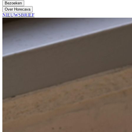
Bezoeken
Over Horecava
NIEUWSBRIEF