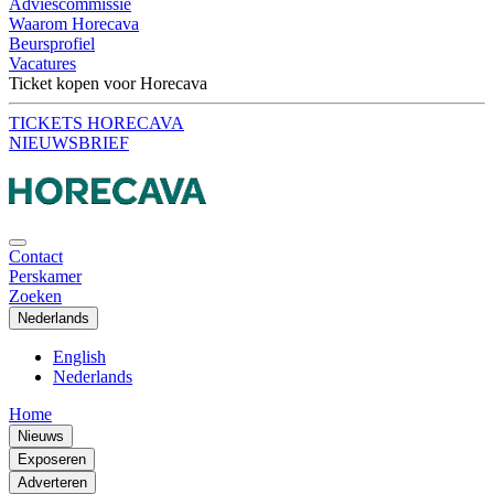
Adviescommissie
Waarom Horecava
Beursprofiel
Vacatures
Ticket kopen voor Horecava
TICKETS HORECAVA
NIEUWSBRIEF
Contact
Perskamer
Zoeken
Nederlands
English
Nederlands
Home
Nieuws
Exposeren
Adverteren