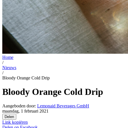
Home
/
Nieuws
/
Bloody Orange Cold Drip
Bloody Orange Cold Drip
Aangeboden door:
Lemonaid Beverages GmbH
maandag, 1 februari 2021
Delen
Link kopiëren
Delen op
Facebook