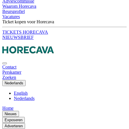
Adviescommissie
Waarom Horecava
Beursprofiel
Vacatures
Ticket kopen voor Horecava
TICKETS HORECAVA
NIEUWSBRIEF
Contact
Perskamer
Zoeken
Nederlands
English
Nederlands
Home
Nieuws
Exposeren
Adverteren