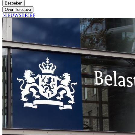
Bezoeken
Over Horecava
NIEUWSBRIEF