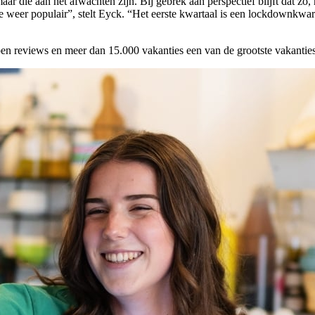
 maar die aan het afwachten zijn. Bij gebrek aan perspectief blijft dat 
ee weer populair”, stelt Eyck. “Het eerste kwartaal is een lockdownkwart
oen reviews en meer dan 15.000 vakanties een van de grootste vakantie