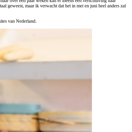
zo, maar over een paar weken kan er ineens een verschuiving naar
aal geweest, maar ik verwacht dat het in mei en juni heel anders zal
sites van Nederland.