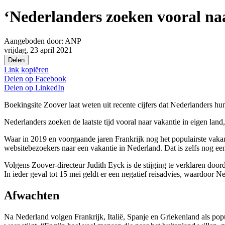
‘Nederlanders zoeken vooral naa
Aangeboden door:
ANP
vrijdag, 23 april 2021
Delen
Link kopiëren
Delen op
Facebook
Delen op
LinkedIn
Boekingsite Zoover laat weten uit recente cijfers dat Nederlanders h
Nederlanders zoeken de laatste tijd vooral naar vakantie in eigen lan
Waar in 2019 en voorgaande jaren Frankrijk nog het populairste vakan
websitebezoekers naar een vakantie in Nederland. Dat is zelfs nog een
Volgens Zoover-directeur Judith Eyck is de stijging te verklaren doo
In ieder geval tot 15 mei geldt er een negatief reisadvies, waardoor N
Afwachten
Na Nederland volgen Frankrijk, Italië, Spanje en Griekenland als pop