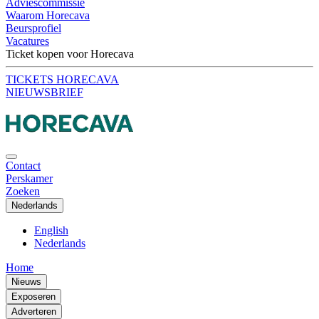
Adviescommissie
Waarom Horecava
Beursprofiel
Vacatures
Ticket kopen voor Horecava
TICKETS HORECAVA
NIEUWSBRIEF
Contact
Perskamer
Zoeken
Nederlands
English
Nederlands
Home
Nieuws
Exposeren
Adverteren