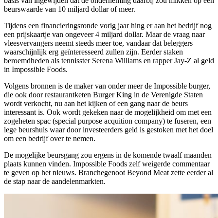
basis van ingewijden dat de onderneming daarbij zou mikken op een
beurswaarde van 10 miljard dollar of meer.
Tijdens een financieringsronde vorig jaar hing er aan het bedrijf nog
een prijskaartje van ongeveer 4 miljard dollar. Maar de vraag naar
vleesvervangers neemt steeds meer toe, vandaar dat beleggers
waarschijnlijk erg geïnteresseerd zullen zijn. Eerder staken
beroemdheden als tennisster Serena Williams en rapper Jay-Z al geld
in Impossible Foods.
Volgens bronnen is de maker van onder meer de Impossible burger,
die ook door restaurantketen Burger King in de Verenigde Staten
wordt verkocht, nu aan het kijken of een gang naar de beurs
interessant is. Ook wordt gekeken naar de mogelijkheid om met een
zogeheten spac (special purpose acquition company) te fuseren, een
lege beurshuls waar door investeerders geld is gestoken met het doel
om een bedrijf over te nemen.
De mogelijke beursgang zou ergens in de komende twaalf maanden
plaats kunnen vinden. Impossible Foods zelf weigerde commentaar
te geven op het nieuws. Branchegenoot Beyond Meat zette eerder al
de stap naar de aandelenmarkten.