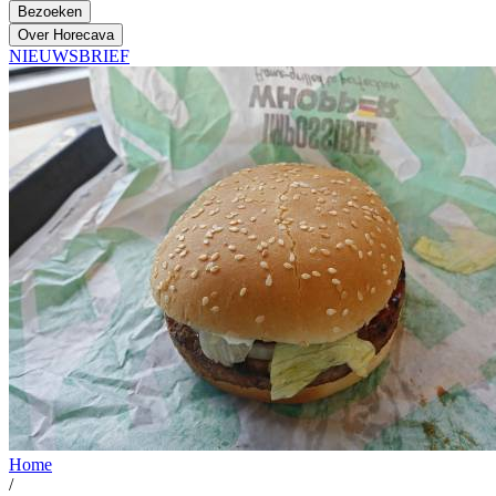
Bezoeken
Over Horecava
NIEUWSBRIEF
Home
/