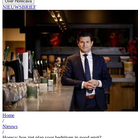
Over Horecava
NIEUWSBRIEF
Home
/
Nieuws
/
Horeca: hoe ziet plan voor bedrijven in nood eruit?