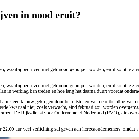
jven in nood eruit?
even, waarbij bedrijven met geldnood geholpen worden, eruit komt te 
even, waarbij bedrijven met geldnood geholpen worden, eruit komt te 
plan in werking kan treden en hoe lang het daarna duurt voordat onder
eljaarts een knauw gekregen door het uitstellen van de uitbetaling v
vierde kwartaal niet, zoals verwacht, eind februari zou worden overge
komen. De Rijksdienst voor Ondernemend Nederland (RVO), die over de u
ar 22.00 uur veel verlichting zal geven aan horecaondernemers, omdat v