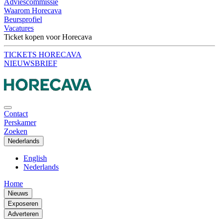
Adviescommissie
Waarom Horecava
Beursprofiel
Vacatures
Ticket kopen voor Horecava
TICKETS HORECAVA
NIEUWSBRIEF
Contact
Perskamer
Zoeken
Nederlands
English
Nederlands
Home
Nieuws
Exposeren
Adverteren